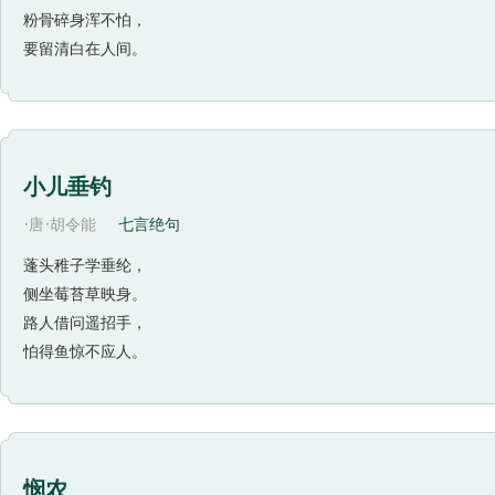
于此。
粉骨碎身浑不怕，
惠崇，福建建阳人，北宋著名九僧之一，王安石称他有“绝
要留清白在人间。
画鹅、雁、鹭鸶，尤工小景，善为寒江远渚。萧洒虚旷之景，
而《春江晚景》（钱钟书《宋诗选注》作“晓景”）应是他擅
画面图景。北宋诗人晁补之说：“诗传画外意，贵有画中态。
传出“画外意”，使诗情、画意完美地结合起来，难怪清代大才
小儿垂钓
忠公诗集》卷二十六）诗的首句“竹外桃花三两枝”，静静的
·
·
唐
胡令能
七言绝句
相映，淡淡一笔，将那花竹交错、红绿掩映的“桃花报春”意
早春。诗的第二句“春江水暖鸭先知”，视觉由远及近，即从
蓬头稚子学垂纶，
侧坐莓苔草映身。
说明春江水还略带寒意，因而别的动物都还没有敏感到春天的
路人借问遥招手，
了唐人诗句：孟郊“何物最先知？虚虚草争出”（《春雨后》
怕得鱼惊不应人。
次》）。苏轼学古而不泥，前人诗句的造意，加上自己观察的
是难以传达的，诗人却通过设身处地的体会，在诗中表达出
升，用触觉印象“暖”补充画中春水潋滟的视觉印象。鸭之所
跳下去凫水嬉戏。因此，首先知道春江水温变化的自然就是
实的感受。这句诗不仅反映了诗人对自然的入微观察，还凝聚
悯农