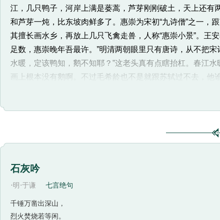
江，几只鸭子，河岸上满是蒌蒿，芦芽刚刚破土，天上还有
和芦芽一炖，比东坡肉鲜多了。惠崇为宋初“九诗僧”之一，
其擅长画水乡，再放上几只飞禽走兽，人称“惠崇小景”。王
足数，惠崇晚年吾最许。”明清两朝眼里只有唐诗，从不把宋
水暖，定该鸭知，鹅不知耶？”这老头真有点瞎抬杠。春江水
画上根本没有鹅啊。不过毛希龄也不是就跟苏轼过不去，他
不对了，就要连打带骂，非得让这稻草人朱熹认错才行。对
这首是题画诗，作于元丰八年（1085）。下面是对这首
能再现画境，同时又能跳出画外，别开生面，离开绘画而不
面景物，最后一句是由画面景物引起的联想。整首诗又如同
者也不全然等同。第二句中“水暖”（温度）、“鸭先知”（
是因为绘画属于视觉艺术，而诗是语言艺术，有着表现上的
石灰吟
中景物所属时令的判断，从而增添了南方风物之美的丰富感
·
·
明
于谦
七言绝句
食河豚鱼》一诗写首：“春洲生荻芽，春岸飞杨花。河豚当是
上，食柳絮而肥，南人多与荻芽为羹，云最美。”苏轼的学生
千锤万凿出深山，
芦芽）、菘菜三物”烹煮，认为这三样与河豚最适宜搭配。由
烈火焚烧若等闲。