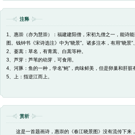
注释
1、惠崇（亦为慧崇）：福建建阳僧，宋初九僧之一，能诗
图。钱钟书《宋诗选注》中为“晓景”。诸多注本，有用“晓景”
2、蒌蒿：草名，有青蒿、白蒿等种。
3、芦芽：芦苇的幼芽，可食用。
4、河豚：鱼的一种，学名“鲀”，肉味鲜美，但是卵巢和肝
5、上：指逆江而上。
赏析
这是一首题画诗，惠崇的《春江晓景图》没有流传下来，