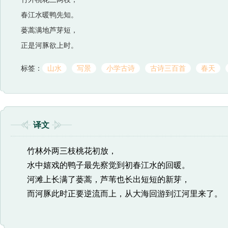
春江水暖鸭先知。
蒌蒿满地芦芽短，
正是河豚欲上时。
标签：
山水
写景
小学古诗
古诗三百首
春天
译文
竹林外两三枝桃花初放，
水中嬉戏的鸭子最先察觉到初春江水的回暖。
河滩上长满了蒌蒿，芦苇也长出短短的新芽，
而河豚此时正要逆流而上，从大海回游到江河里来了。