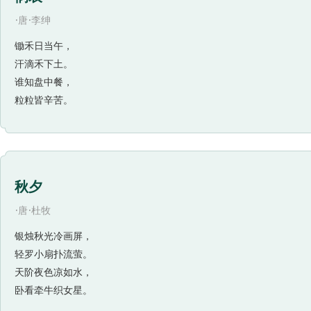
秋”相媲美，具有见微知著、举一反三的道理。诗的三四两句：
·
·
唐
李绅
写，那满地蒌蒿、短短的芦芽，黄绿相间、艳丽迷人，呈现出
锄禾日当午，
上游的特征，进一步突出一个“春”字，本是画面所无，也是
汗滴禾下土。
春天的气息和生命的活力。王士祯在《渔阳诗话》卷中说：“
谁知盘中餐，
则肥，亦如梅圣俞之‘春洲生荻芽，春岸飞杨花’，无一字泛设
粒粒皆辛苦。
群游水上，食柳絮而肥，南人多与荻芽为羹，云最美。”苏轼
笋即芦芽、菘菜三物”烹煮，认为这三样与河豚最适宜搭配。
赖于此。画面虽未描写河豚的动向，但诗人却从蒌蒿丛生、芦
象，用想象得出的虚境补充了实境。苏轼就是通过这样的笔
秋夕
了、听到了、感受到了从画面上所不能得到的东西。在苏轼
的深邃体会和精微的细腻观察给人以生态感。前者如画，后
·
·
唐
杜牧
了绘画所表现的视觉之外的天地，使诗情、画意得到了完美
银烛秋光冷画屏，
细致、敏锐的感受，捕捉住季节转换时的景物特征，抒发对
轻罗小扇扑流萤。
感。诗人苏轼提出“诗画本一律，天工与清新”（《书鄢陵王
天阶夜色凉如水，
诘蓝田烟雨图》），在他的这首题画诗《惠崇春江晓景》中
卧看牵牛织女星。
这首题图诗，着意刻画了一派初春的景象。诗人先从身边