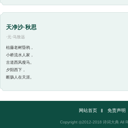
桃树上也已绽开了三两枝早开的桃花，色彩鲜明，向人们报
个冬季的鸭群，早已按捺不住，抢着下水嬉戏了。然后，诗
润，满地的蒌蒿长出新枝了，芦芽儿吐尖了；这一切无不显
天净沙·秋思
节，引人更广阔地遐想……全诗洋溢着一股浓厚而清新的生
·
·
《惠崇春江晚景二首》是苏轼于神宗元丰八年（1085年
元
马致远
一说此诗作于江阴。
枯藤老树昏鸦，
这首题画诗既保留了画面的形象美，也发挥了诗的长处。
小桥流水人家，
令人神往。在根据画面进行描写的同时，苏轼又有新的构思
古道西风瘦马。
三枝桃花初放，鸭子在水中游戏，它们最先察觉了初春江水
夕阳西下，
好时节，可以在市场上销售了。（一作沿潮水而上的时节）
断肠人在天涯。
境，同时又能跳出画外，别开生面，离开绘画而不失其独立
最后一句是由画面景物引起的联想。整首诗又如同诗人即景
然等同。第二句中“水暖”（温度）、“鸭先知”（知觉）云
画属于视觉艺术，而诗是语言艺术，有着表现上的绝对自由

网站首页
免责声明
属时令的判断，从而增添了南方风物之美的丰富感觉，这更
Copyright ◎2012-2018 诗词大典 All R
鱼》一诗写首：“春洲生荻芽，春岸飞杨花。河豚当是时，贵