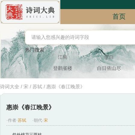
首页
热门搜索
江南
李白
登鹳雀楼
白日依山尽
诗词大全
/
宋
/
苏轼
/
惠崇《春江晚景》
惠崇《春江晚景》
·作者·
苏轼
·朝代·
宋
竹外桃花三两枝，