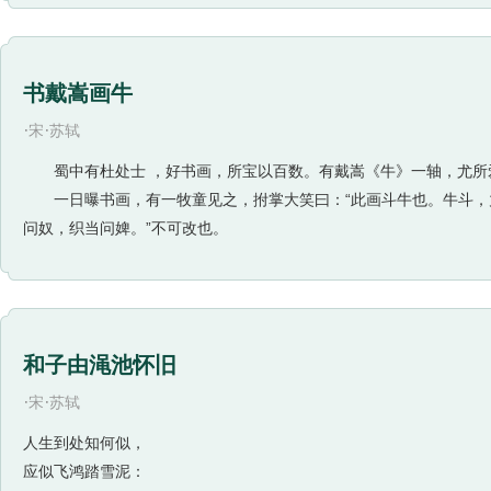
书戴嵩画牛
·
·
宋
苏轼
蜀中有杜处士 ，好书画，所宝以百数。有戴嵩《牛》一轴，尤所
一日曝书画，有一牧童见之，拊掌大笑曰：“此画斗牛也。牛斗，力
问奴，织当问婢。”不可改也。
和子由渑池怀旧
·
·
宋
苏轼
人生到处知何似，
应似飞鸿踏雪泥：