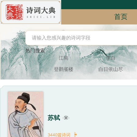
首页
热门搜索
江南
李白
登鹳雀楼
白日依山尽
苏轼
·宋·

3440篇诗词