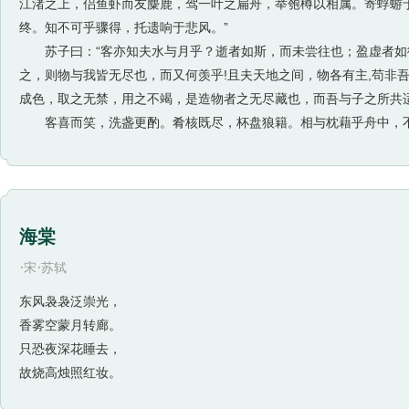
江渚之上，侣鱼虾而友麋鹿，驾一叶之扁舟，举匏樽以相属。寄蜉蝣
终。知不可乎骤得，托遗响于悲风。”
苏子曰：“客亦知夫水与月乎？逝者如斯，而未尝往也；盈虚者如
之，则物与我皆无尽也，而又何羡乎!且夫天地之间，物各有主,苟非
成色，取之无禁，用之不竭，是造物者之无尽藏也，而吾与子之所共适
客喜而笑，洗盏更酌。肴核既尽，杯盘狼籍。相与枕藉乎舟中，
海棠
·
·
宋
苏轼
东风袅袅泛崇光，
香雾空蒙月转廊。
只恐夜深花睡去，
故烧高烛照红妆。