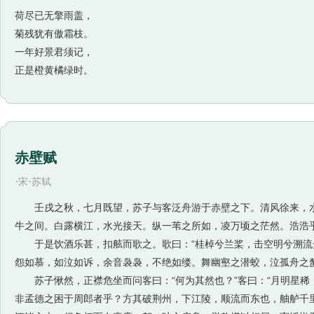
荷尽已无擎雨盖，
菊残犹有傲霜枝。
一年好景君须记，
正是橙黄橘绿时。
赤壁赋
·
·
宋
苏轼
壬戌之秋，七月既望，苏子与客泛舟游于赤壁之下。清风徐来，水
牛之间。白露横江，水光接天。纵一苇之所如，凌万顷之茫然。浩浩
于是饮酒乐甚，扣舷而歌之。歌曰：“桂棹兮兰桨，击空明兮溯流光
怨如慕，如泣如诉，余音袅袅，不绝如缕。舞幽壑之潜蛟，泣孤舟之
苏子愀然，正襟危坐而问客曰：“何为其然也？”客曰：“月明星稀
非孟德之困于周郎者乎？方其破荆州，下江陵，顺流而东也，舳舻千