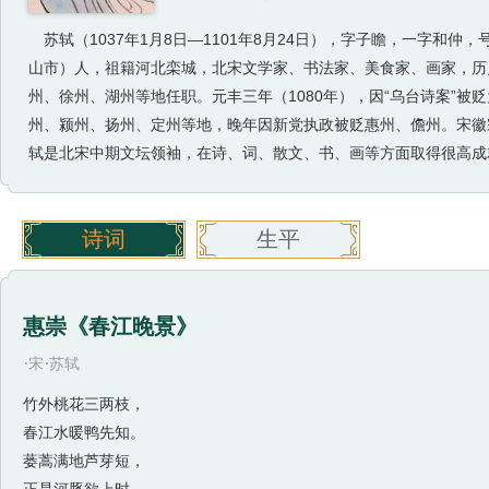
苏轼（1037年1月8日—1101年8月24日），字子瞻，一字
山市）人，祖籍河北栾城，北宋文学家、书法家、美食家、画家，历
州、徐州、湖州等地任职。元丰三年（1080年），因“乌台诗案”
州、颍州、扬州、定州等地，晚年因新党执政被贬惠州、儋州。宋徽
轼是北宋中期文坛领袖，在诗、词、散文、书、画等方面取得很高成就
诗词
生平
惠崇《春江晚景》
·
·
宋
苏轼
竹外桃花三两枝，
春江水暖鸭先知。
蒌蒿满地芦芽短，