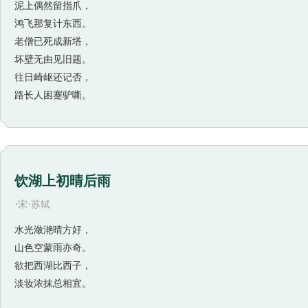
泥上偶然留指爪，
鸿飞那复计东西。
老僧已死成新塔，
坏壁无由见旧题。
往日崎岖还记否，
路长人困蹇驴嘶。
饮湖上初晴后雨
·
·
宋
苏轼
水光潋滟晴方好，
山色空蒙雨亦奇。
欲把西湖比西子，
淡妆浓抹总相宜。