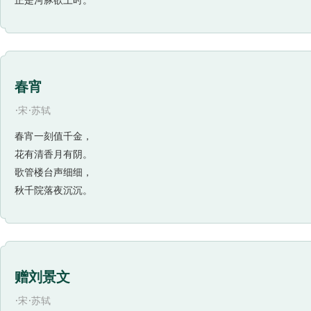
正是河豚欲上时。
春宵
·
·
宋
苏轼
春宵一刻值千金，
花有清香月有阴。
歌管楼台声细细，
秋千院落夜沉沉。
赠刘景文
·
·
宋
苏轼