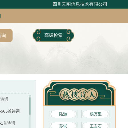
四川云图信息技术有限公司
句
高级检索
查询
首诗词
5565首诗词
陆游
杨万里
251首诗词
苏轼
王安石