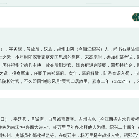
11位作者, 25首诗词
金
366位作者, 
8912位作者, 270565首诗词
清
184位作者, 29619首诗词
1月26日），字务观，号放翁，汉族，越州山阴（今浙江绍兴）人，尚书右丞陆
亡之际，少年时即深受家庭爱国思想的熏陶。宋高宗时，参加礼部考试，
，历任福州宁德县主簿、敕令所删定官、隆兴府通判等职，因坚持抗金，
炎之邀，投身军旅，任职于南郑幕府。次年，幕府解散，陆游奉诏入蜀，
院检讨官，不久即因“嘲咏风月”罢官归居故里。嘉泰二年（1202年），
三朝史》，官至宝章阁待制。书成后，陆游长期蛰居山阴，嘉定二年（12
，诗词文具有很高成就。其诗语言平易晓畅、章法整饬谨严，兼具李白的
深远。词与散文成就亦高，宋人刘克庄谓其词“激昂慷慨者，稼轩不能过”
南文集》50卷、《老学庵笔记》10卷及《南唐书》等。书法遒劲奔放，存世
年6月15日），字廷秀，号诚斋，自号诚斋野客。吉州吉水（今江西省吉水县黄
称为南宋“中兴四大诗人”。杨万里早年多次拜他人为师。绍兴二十四年（1
知州、吏部员外郎秘书监等。在朝廷中，杨万里是主战派人物。绍熙元年