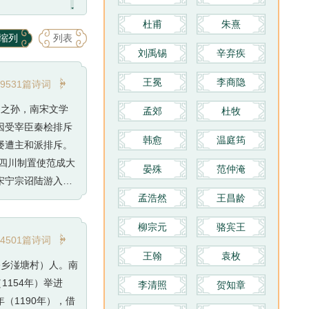
8215首诗词
杜甫
朱熹
缩列
列表
13856位作者, 184147首诗词
刘禹锡
辛弃疾

王冕
李商隐
9531篇诗词
佃之孙，南宋文学
孟郊
杜牧
因受宰臣秦桧排斥
韩愈
温庭筠
屡遭主和派排斥。
与四川制置使范成大
晏殊
范仲淹
宋宁宗诏陆游入
孟浩然
王昌龄
10年）与世长
雄奇奔放与杜甫的
柳宗元
骆宾王
。有手定《剑南诗

4501篇诗词
墨迹有《苦寒帖》
王翰
袁枚
桥乡湴塘村）人。南
154年）举进
李清照
贺知章
（1190年），借