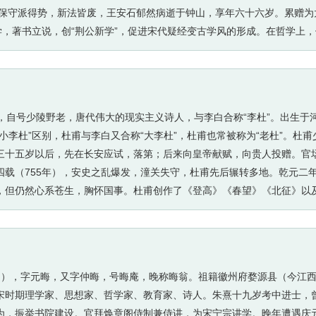
，保守派得势，新法皆废，王安石郁然病逝于钟山，享年六十六岁。累赠为
学，著书立说，创“荆公新学”，促进宋代疑经变古学风的形成。在哲学上，
物主义思想；其哲学命题“新故相除”，把中国古代辩证法推到一个新的高
精悍，论点鲜明，逻辑严密，有很强的说服力，充分发挥了古文的实际功用
与修辞，晚年诗风含蓄深沉、深婉不迫，以丰神远韵的风格在北宋诗坛自成
，形象淡远纯朴。有《临川集》等著作存世。
子美，自号少陵野老，唐代伟大的现实主义诗人，与李白合称“李杜”。出生
小李杜”区别，杜甫与李白又合称“大李杜”，杜甫也常被称为“老杜”。杜
三十五岁以后，先在长安应试，落第；后来向皇帝献赋，向贵人投赠。官
载（755年），安史之乱爆发，潼关失守，杜甫先后辗转多地。乾元二年
但仍然心系苍生，胸怀国事。杜甫创作了《登高》《春望》《北征》以及“
也有狂放不羁的一面，从其名作《饮中八仙歌》不难看出杜甫的豪气干云
俗淳”的宏伟抱负。杜甫虽然在世时名声并不显赫，但后来声名远播，对中
诗歌被保留了下来，大多集于《杜工部集》。大历五年（770年）冬，病逝
后人称为“诗圣”，他的诗被称为“诗史”。后世称其杜拾遗、杜工部，也
4月23日），字元晦，又字仲晦，号晦庵，晚称晦翁。祖籍徽州府婺源县（今江
宋时期理学家、思想家、哲学家、教育家、诗人。朱熹十九岁考中进士，
为，振举书院建设。官拜焕章阁侍制兼侍讲，为宋宁宗讲学。晚年遭遇庆元