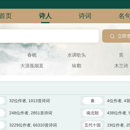
首页
诗人
诗词
名

立即
春晓
水调歌头
奕
大漠孤烟直
咏鹅
木兰诗
32位作者, 1013首诗词
秦
4位作者, 4
248位作者, 2851首诗词
南北朝
438位作者, 
3229位作者, 66310首诗词
五代十国
19位作者, 