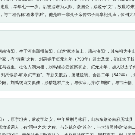
年）逝世，享年七十一岁。后被追赠为太师、徽国公，赐谥号“文”，故世称朱
，与二程合称“程朱学派”。他是唯一非孔子亲传弟子而享祀孔庙，位列大
世尊称为朱子。他的理学思想影响很大，成为元、明、清三朝的官方哲学
书解说》《周易读本》《楚辞集注》，后人辑有《朱子大全》《朱子集语
试的标准。
籍贯河南洛阳，生于河南郑州荥阳，自述“家本荥上，籍占洛阳”，其先祖为中
家，有“诗豪”之称。刘禹锡于贞元九年（793年）进士及第，初任太子
任与器重。杜佑入朝为相，刘禹锡亦迁监察御史。贞元末年，加入以太子
，刘禹锡参与“永贞革新”。革新失败后，屡遭贬谪。会昌二年（842年）
阳。刘禹锡诗文俱佳，涉猎题材广泛，与柳宗元并称“刘柳”，与韦应物、
室铭》《竹枝词》《杨柳枝词》《乌衣巷》等名篇。刘禹锡的哲学著作《天
有唯物主义思想。著有《刘梦得文集》《刘宾客集》。
10月3日），原字坦夫，后改字幼安，中年后别号稼轩，山东东路济南府历城
放派词人，有“词中之龙”之称。与苏轼合称“苏辛”，与李清照并称“济南