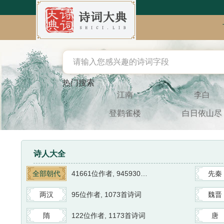
热门搜索
江南
李白
登鹳雀楼
白日依山尽
诗人大全
全部朝代
41661位作者, 945930首诗词
先秦
两汉
95位作者, 1073首诗词
魏晋
隋
122位作者, 1173首诗词
唐