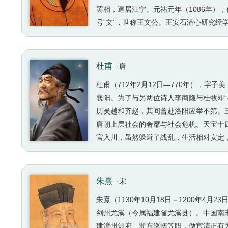
罢相，退居江宁。元祐元年（1086年）
号“文”，世称王文公。王安石潜心研究经
宇宙生成，丰富和发展了中国古代朴素唯
石具有突出成就。其散文简洁峻切，短小
家”；其诗“学杜得其瘦硬”，擅长于说理
杜甫
·唐
体”；其词写物咏怀吊古，意境空阔苍茫
杜甫（712年2月12日—770年），字
襄阳。为了与另两位诗人李商隐与杜牧即“
历吴越和齐赵，其间曾赴洛阳应举不第。
唐朝上层社会的奢靡与社会危机。天宝十四
官入川，虽然躲避了战乱，生活相对安定，
名作。虽然杜甫是个现实主义诗人，但他
是仁政思想，他有“致君尧舜上，再使风
产生了深远的影响。杜甫共有约1500首
朱熹
·宋
杜甫在中国古典诗歌中的影响非常深远，被
朱熹（1130年10月18日－1200年
堂。
剑州尤溪（今属福建省尤溪县）。中国南
建漳州知府、浙东巡抚等职，做官清正有