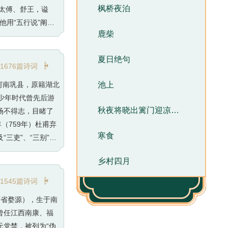
枫桥夜泊
太傅、舒王，谥
他用“五行说”阐述
鹿柴
度。在文学上，王安
，名列“唐宋八大
夏日绝句
一家，世称“王荆公

1676篇诗词
于河南巩县，原籍湖北
池上
甫少年时代曾先后游
秋夜将晓出篱门迎凉有感
场不得志，目睹了
（759年）杜甫弃
寒食
三吏”、“三别”等
。杜甫的思想核心
乡村四月
国文学和日本文学都
，享年五十九岁。

1545篇诗词
称他杜少陵、杜草
西省婺源），生于南
曾任江西南康、福
党禁，被列为“伪