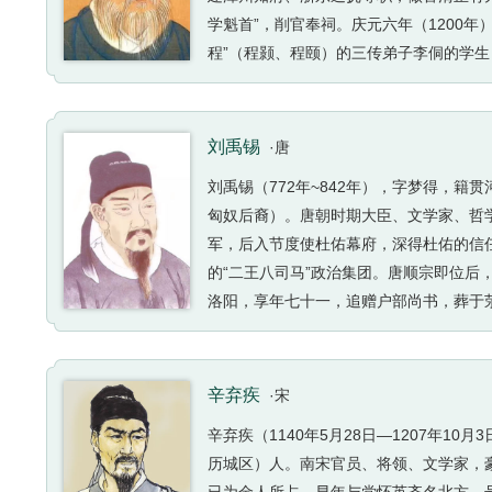
学魁首”，削官奉祠。庆元六年（1200
程”（程颢、程颐）的三传弟子李侗的学生
熹是理学集大成者，闽学代表人物，被后
有《四书章句集注》《太极图说解》《通
书章句集注》成为钦定的教科书和科举考
刘禹锡
·唐
刘禹锡（772年~842年），字梦得，
匈奴后裔）。唐朝时期大臣、文学家、哲学
军，后入节度使杜佑幕府，深得杜佑的信
的“二王八司马”政治集团。唐顺宗即位后
洛阳，享年七十一，追赠户部尚书，葬于荥
杰”，并与白居易合称“刘白”，留下《陋
的物质性，分析“天命论”产生的根源，具
辛弃疾
·宋
辛弃疾（1140年5月28日—1207年
历城区）人。南宋官员、将领、文学家，豪