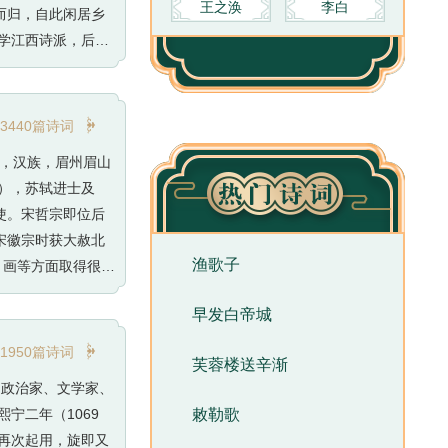
王之涣
李白
而归，自此闲居乡
。学江西诗派，后学
词清新自然，如其

3440篇诗词
仙，汉族，眉州眉山
），苏轼进士及
使。宋哲宗即位后
宋徽宗时获大赦北
渔歌子
、画等方面取得很高
辛弃疾同是豪放派代
早发白帝城
一；擅长文人画，尤擅
《潇湘竹石图》《枯

1950篇诗词
芙蓉楼送辛渐
期政治家、文学家、
宁二年（1069
敕勒歌
宗再次起用，旋即又