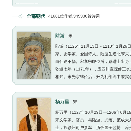
宋
9410位作者, 276066首诗词
辽
全部朝代
41661位作者,945930首诗词
元
2268位作者, 68095首诗词
明
近现代
2467位作者, 30958首诗词
当代
陆游
·宋
陆游（1125年11月13日－1210年
家、史学家、爱国诗人。陆游生逢北宋灭
而仕途不畅。宋孝宗即位后，赐进士出身
乾道七年（1171年），应四川宣抚使王
相知。宋光宗继位后，升为礼部郎中兼实录
京，主持编修孝宗、光宗《两朝实录》和《
辞，留绝笔《示儿》。陆游一生笔耕不辍
沉郁悲凉，尤以饱含爱国热情对后世影响
杨万里
·宋
稿》85卷，收诗9000余首。又有《渭
杨万里（1127年10月29日—1206
等。
宋文学家、官员，与陆游、尤袤、范成大并
士，授赣州司户参军。历任国子监博、漳州