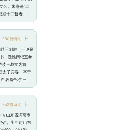
文公。朱熹是“二
成殿十二哲者。朱
。朱熹著述甚多，
象》等。其中《四

980篇诗词
山靖王刘胜（一说是
校书，迁淮南记室参
侍读王叔文为首
，迁太子宾客，卒于
白居易合称“三
论》三篇，论述天

952篇诗词
县（今山东省济南市
二安”。出生时山东