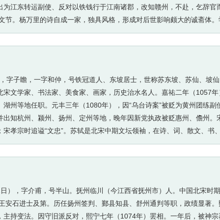
出为江东转运副使、反对以铁钱行于江南诸郡，改知赣州，不赴，乞辞官
号文节。杨万里的诗自成一家，独具风格，形成对后世影响颇大的诚斋体
诗。代表作有《插秧歌》《竹枝词》《小池》《初入淮河四绝句》等。其
4200余首。
24日），字子瞻，一字和仲，号铁冠道人、东坡居士，世称苏东坡、苏仙、坡
宋文学家、书法家、美食家、画家，历史治水名人。嘉祐二年（1057年
湖州等地任职。元丰三年（1080年），因“乌台诗案”被贬为黄州团练副
并出知杭州、颍州、扬州、定州等地，晚年因新党执政被贬惠州、儋州。
；宋孝宗时追谥“文忠”。苏轼是北宋中期文坛领袖，在诗、词、散文、书
健，善用夸张比喻，独具风格，与黄庭坚并称“苏黄”；词开豪放一派，与
，与欧阳修并称“欧苏”，为“唐宋八大家”之一。苏轼善书，“宋四家”之
轼是全才式的艺术巨匠。”作品有《东坡七集》《东坡易传》《东坡乐府》
年5月21日），字介甫，号半山。抚州临川（今江西省抚州市）人。中国北宋时
，王安石进士及第。历任扬州签判、鄞县知县、舒州通判等职，政绩显著。熙
主持变法。因守旧派反对，熙宁七年（1074年）罢相。一年后，被神