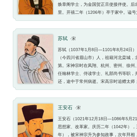
焕章阁学士，为金国贺正旦使接伴使。后
里。开禧二年（1206年）卒于家中。谥
陈师道之五律、王安石之七绝，又学晚唐
诗。赋有《浯溪赋》《海鱿赋》等。今存诗
苏轼
·宋
苏轼（1037年1月8日—1101年8月
（今四川省眉山市）人，祖籍河北栾城，北
第。宋神宗时在凤翔、杭州、密州、徐州、
任翰林学士、侍读学士、礼部尚书等职，
还，途中于常州病逝。宋高宗时追赠太师
成就。文纵横恣肆；诗题材广阔，清新豪
表，并称“苏辛”；散文著述宏富，豪放自如
墨竹、怪石、枯木等。李志敏评价：“苏
王安石
·宋
木怪石图》等。
王安石（1021年12月18日—1086
思想家、改革家。庆历二年（1042年）
年），被宋神宗升为参知政事，次年拜相，