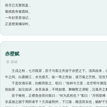
荷尽已无擎雨盖，
菊残犹有傲霜枝。
一年好景君须记，
正是橙黄橘绿时。
赤壁赋
·
·
宋
苏轼
壬戌之秋，七月既望，苏子与客泛舟游于赤壁之下。清风徐来，水
牛之间。白露横江，水光接天。纵一苇之所如，凌万顷之茫然。浩浩
于是饮酒乐甚，扣舷而歌之。歌曰：“桂棹兮兰桨，击空明兮溯流光
怨如慕，如泣如诉，余音袅袅，不绝如缕。舞幽壑之潜蛟，泣孤舟之
苏子愀然，正襟危坐而问客曰：“何为其然也？”客曰：“月明星稀
非孟德之困于周郎者乎？方其破荆州，下江陵，顺流而东也，舳舻千