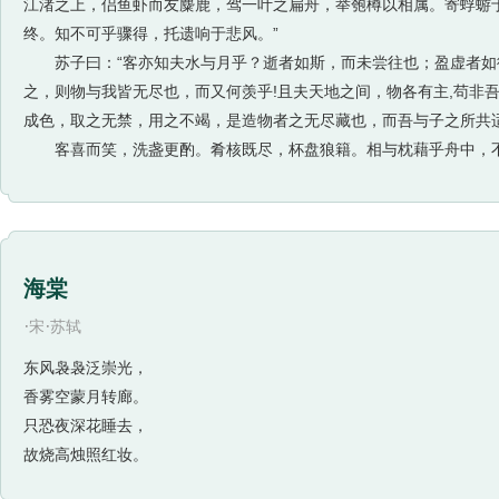
江渚之上，侣鱼虾而友麋鹿，驾一叶之扁舟，举匏樽以相属。寄蜉蝣
终。知不可乎骤得，托遗响于悲风。”
苏子曰：“客亦知夫水与月乎？逝者如斯，而未尝往也；盈虚者如
之，则物与我皆无尽也，而又何羡乎!且夫天地之间，物各有主,苟非
成色，取之无禁，用之不竭，是造物者之无尽藏也，而吾与子之所共适
客喜而笑，洗盏更酌。肴核既尽，杯盘狼籍。相与枕藉乎舟中，
海棠
·
·
宋
苏轼
东风袅袅泛崇光，
香雾空蒙月转廊。
只恐夜深花睡去，
故烧高烛照红妆。