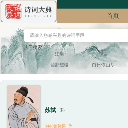
首页
热门搜索
江南
李白
登鹳雀楼
白日依山尽
苏轼
·宋·

3440篇诗词