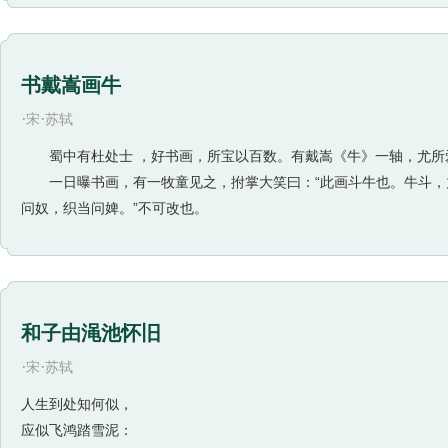
书戴嵩画牛
·
·
宋
苏轼
蜀中有杜处士 ，好书画，所宝以百数。有戴嵩《牛》一轴，尤所
一日曝书画，有一牧童见之，拊掌大笑曰：“此画斗牛也。牛斗，力
问奴，织当问婢。”不可改也。
和子由渑池怀旧
·
·
宋
苏轼
人生到处知何似，
应似飞鸿踏雪泥：