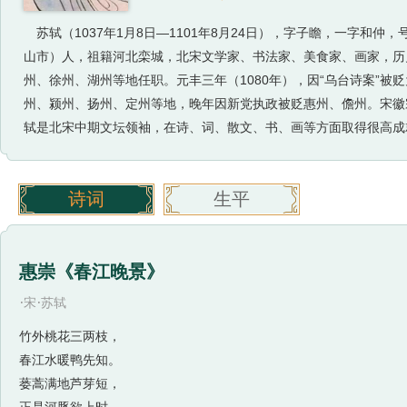
苏轼（1037年1月8日—1101年8月24日），字子瞻，一字
山市）人，祖籍河北栾城，北宋文学家、书法家、美食家、画家，历
州、徐州、湖州等地任职。元丰三年（1080年），因“乌台诗案”
州、颍州、扬州、定州等地，晚年因新党执政被贬惠州、儋州。宋徽
轼是北宋中期文坛领袖，在诗、词、散文、书、画等方面取得很高成就
诗词
生平
惠崇《春江晚景》
·
·
宋
苏轼
竹外桃花三两枝，
春江水暖鸭先知。
蒌蒿满地芦芽短，