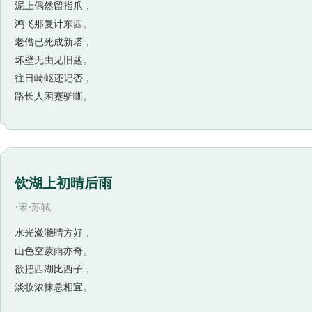
泥上偶然留指爪，
鸿飞那复计东西。
老僧已死成新塔，
坏壁无由见旧题。
往日崎岖还记否，
路长人困蹇驴嘶。
饮湖上初晴后雨
·
·
宋
苏轼
水光潋滟晴方好，
山色空蒙雨亦奇。
欲把西湖比西子，
淡妆浓抹总相宜。