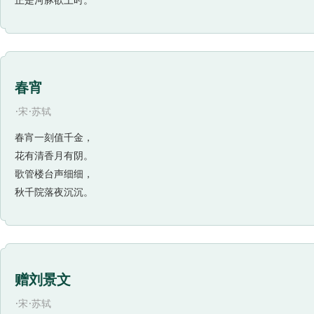
正是河豚欲上时。
春宵
·
·
宋
苏轼
春宵一刻值千金，
花有清香月有阴。
歌管楼台声细细，
秋千院落夜沉沉。
赠刘景文
·
·
宋
苏轼