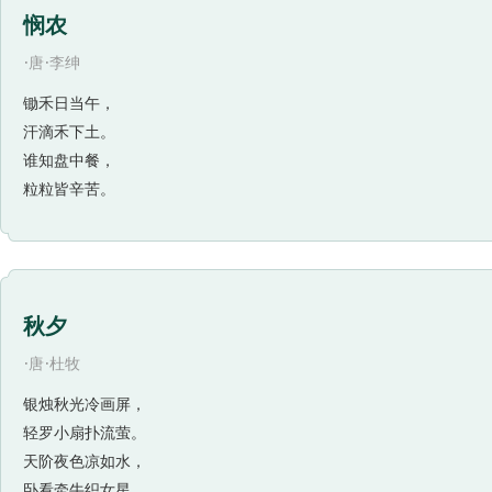
悯农
·
·
唐
李绅
锄禾日当午，
汗滴禾下土。
谁知盘中餐，
粒粒皆辛苦。
秋夕
·
·
唐
杜牧
银烛秋光冷画屏，
轻罗小扇扑流萤。
天阶夜色凉如水，
卧看牵牛织女星。