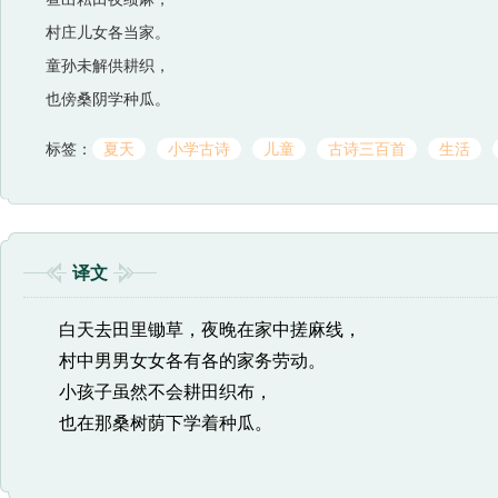
村庄儿女各当家。
童孙未解供耕织，
也傍桑阴学种瓜。
标签：
夏天
小学古诗
儿童
古诗三百首
生活
译文
白天去田里锄草，夜晚在家中搓麻线，
村中男男女女各有各的家务劳动。
小孩子虽然不会耕田织布，
也在那桑树荫下学着种瓜。