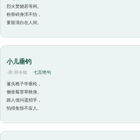
烈火焚烧若等闲。
粉骨碎身浑不怕，
要留清白在人间。
小儿垂钓
·
·
唐
胡令能
七言绝句
蓬头稚子学垂纶，
侧坐莓苔草映身。
路人借问遥招手，
怕得鱼惊不应人。