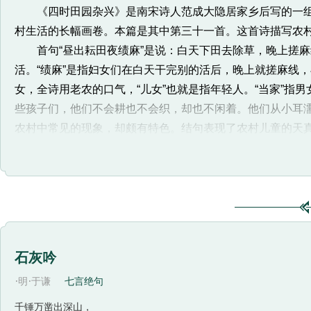
《四时田园杂兴》是南宋诗人范成大隐居家乡后写的一组田
村生活的长幅画卷。本篇是其中第三十一首。这首诗描写
首句“昼出耘田夜绩麻”是说：白天下田去除草，晚上搓麻线
活。“绩麻”是指妇女们在白天干完别的活后，晚上就搓麻线，
女，全诗用老农的口气，“儿女”也就是指年轻人。“当家”指男
些孩子们，他们不会耕也不会织，却也不闲着。他们从小耳濡
农村中常见的现象，却颇有特色。结句表现了农村儿童的天
诗人用清新的笔调，对农村初夏时的紧张劳动气氛，作了
石灰吟
·
·
明
于谦
七言绝句
千锤万凿出深山，