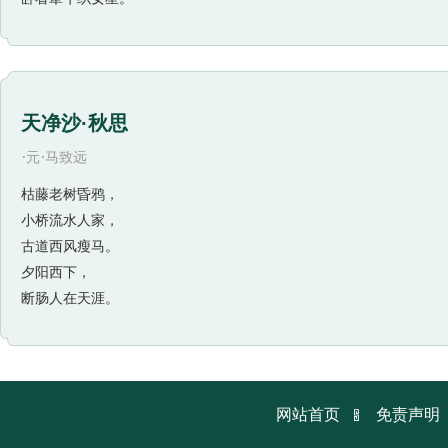
天净沙·秋思
·
·
元
马致远
枯藤老树昏鸦，
小桥流水人家，
古道西风瘦马。
夕阳西下，
断肠人在天涯。

网站首页
免责声明