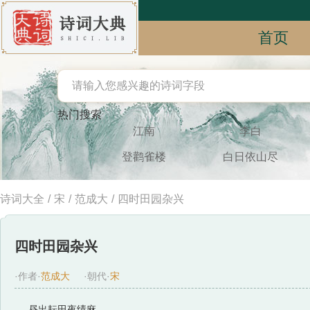
首页
热门搜索
江南
李白
登鹳雀楼
白日依山尽
诗词大全
/
宋
/
范成大
/
四时田园杂兴
四时田园杂兴
·作者·
范成大
·朝代·
宋
昼出耘田夜绩麻，