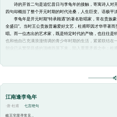
诗的开首二句是追忆昔日与李龟年的接触，寄寓诗人对开
四句却概括了整个开元时期的时代沧桑，人生巨变。语极平
李龟年是开元时期“特承顾遇”的著名歌唱家，常在贵族豪门
全盛日”。当时王公贵族普遍爱好文艺，杜甫即因才华早著而
唱。而一位杰出的艺术家，既是特定时代的产物，也往往是
也和他自己充满浪漫情调的青少年时期的生活，紧紧联结在
朝业已从繁荣昌盛的顶峰跌落下来，陷入重重矛盾之中；杜甫
流落江南，“每逢良辰胜景，为人歌数阕，座中闻之，莫不掩
积着的无限沧桑之感。“岐王宅里寻常见，崔九堂前几度闻。
情怀念。这两句下语似乎很轻，含蕴的感情却深沉而凝重。“
名流经常雅集之处，是鼎盛的开元时期丰富多彩的精神文化的
人出入其间，接触李龟年这样的艺术明星，是“寻常”而不难
上人间之隔的感慨，读者是要结合下两句才能品味出来的。
江南逢李龟年
长回味的时间。
·
·
唐
杜甫
七言绝句
梦一样的回忆，毕竟改变不了眼前的现实。“正是江南好风
往的作快意之游的所在。诗人真正置身其间，所面对的竟是满
岐王宅里寻常见，