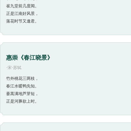
事，又如同是别有寓托，寄兴在有意无意之间。这四个字，
崔九堂前几度闻。
意设喻，这种写法显得特别浑成无迹。加上两句当中“正是”
正是江南好风景，
恰恰成了乱离时世和沉沦身世的有力反衬。一位老歌唱家与
落花时节又逢君。
的老人，成了时代沧桑的一幅典型画图。它无情地证实“开元
经历过盛世的人，沦落到了不幸的地步。感慨是很深的，但诗
定思痛的悲哀。这样“刚开头却又煞了尾”，连一句也不愿多
种“未申”之意对于有着类似经历的当事者李龟年，是不难领
惠崇《春江晓景》
李龟年所唱的“当时天上清歌，今日沿街鼓板”，“唱不尽兴
·
·
宋
苏轼
比杜诗更多，倒很像是剧作家从杜甫的诗中抽绎出来的一样
四句诗，从岐王宅里、崔九堂前的“闻”歌，到落花江南的重“
竹外桃花三两枝，
春江水暖鸭先知。
人情聚散，都浓缩在这短短的二十八字中。尽管诗中没有一
蒌蒿满地芦芽短，
质财富和文化繁荣带来浩劫的那场大动乱的阴影，以及它给
正是河豚欲上时。
演员的歌唱表演，可以想象出极广阔的空间背景和事件过程
创作表明：在具有高度艺术概括力和丰富生活体验的大诗人
容时，又能达到举重若轻、浑然无迹的艺术境界。