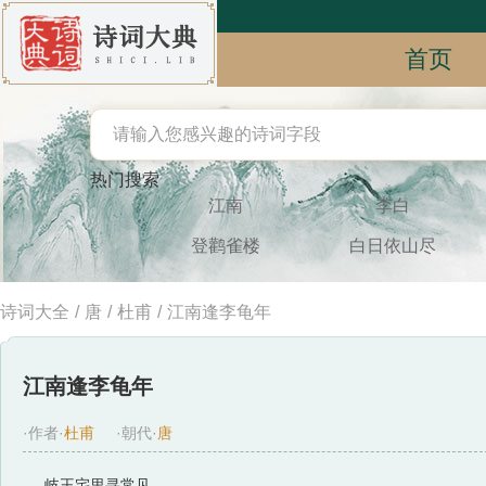
首页
热门搜索
江南
李白
登鹳雀楼
白日依山尽
诗词大全
/
唐
/
杜甫
/
江南逢李龟年
江南逢李龟年
·作者·
杜甫
·朝代·
唐
岐王宅里寻常见，