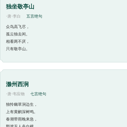
独坐敬亭山
·
·
唐
李白
五言绝句
众鸟高飞尽，
孤云独去闲。
相看两不厌，
只有敬亭山。
滁州西涧
·
·
唐
韦应物
七言绝句
独怜幽草涧边生，
上有黄鹂深树鸣。
春潮带雨晚来急，
野渡无人舟自横。