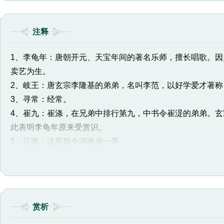
注释
1、李龟年：唐朝开元、天宝年间的著名乐师，擅长唱歌。因
卖艺为生。
2、岐王：唐玄宗李隆基的弟弟，名叫李范，以好学爱才著称
3、寻常：经常。
4、崔九：崔涤，在兄弟中排行第九，中书令崔湜的弟弟。
此表明李龟年原来受赏识。
5、江南：这里指今湖南省一带。
6、落花时节：暮春，通常指阴历三月。落花的寓意很多，
7、君：指李龟年。
赏析