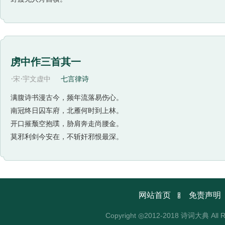
虏中作三首其一
·
·
宋
宇文虚中
七言律诗
满腹诗书漫古今，频年流落易伤心。
南冠终日囚车府，北雁何时到上林。
开口摧颓空抱璞，胁肩奔走尚腰金。
莫邪利剑今安在，不斩奸邪恨最深。

网站首页
免责声明
Copyright ◎2012-2018 诗词大典 All R