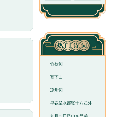
间成为“浑然一
。清代桂馥称
显得笨拙；而这
暮行太迟。三朝
”一过，轻舟进
人心情的表
龄，被流放夜
竹枝词
描写，自然感
塞下曲
凉州词
早春呈水部张十八员外
九月九日忆山东兄弟