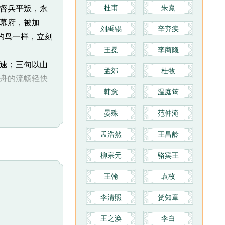
杜甫
朱熹
督兵平叛，永
幕府，被加
刘禹锡
辛弃疾
的鸟一样，立刻
王冕
李商隐
速；三句以山
孟郊
杜牧
舟的流畅轻快
韩愈
温庭筠
当作隔断之意，
晏殊
范仲淹
则无法体现出
孟浩然
王昌龄
重山）的不暇
怀着兴奋的心情
柳宗元
骆宾王
王翰
袁枚
”，归来的意
如同回乡一样。
李清照
贺知章
王之涣
李白
行驶在长江上，