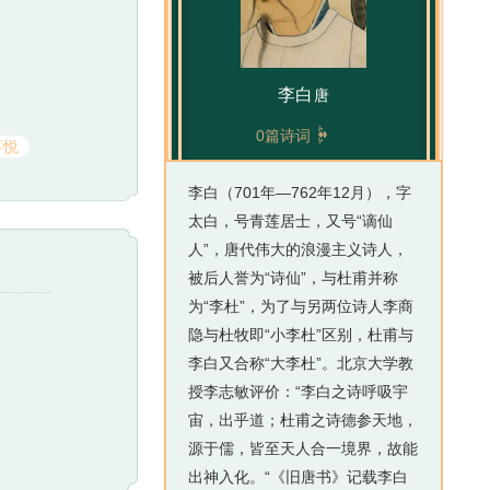
李白
唐

0篇诗词
喜悦
李白（701年—762年12月），字
太白，号青莲居士，又号“谪仙
人”，唐代伟大的浪漫主义诗人，
被后人誉为“诗仙”，与杜甫并称
为“李杜”，为了与另两位诗人李商
隐与杜牧即“小李杜”区别，杜甫与
李白又合称“大李杜”。北京大学教
授李志敏评价：“李白之诗呼吸宇
宙，出乎道；杜甫之诗德参天地，
源于儒，皆至天人合一境界，故能
出神入化。“《旧唐书》记载李白