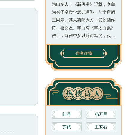
为山东人；《新唐书》记载，李白
为兴圣皇帝李暠九世孙，与李唐诸
王同宗。其人爽朗大方，爱饮酒作
诗，喜交友。李白有《李太白集》
传世，诗作中多以醉时写的，代表
作有《望庐山瀑布》《行路难》
《蜀道难》《将进酒》《明堂赋》
作者详情
《早发白帝城》等多首。李白所作
词赋，宋人已有传记（如文莹《湘
山野录》卷上），就其开创意义及
艺术成就而言，“李白词”享有极为
崇高的地位。
陆游
杨万里
苏轼
王安石