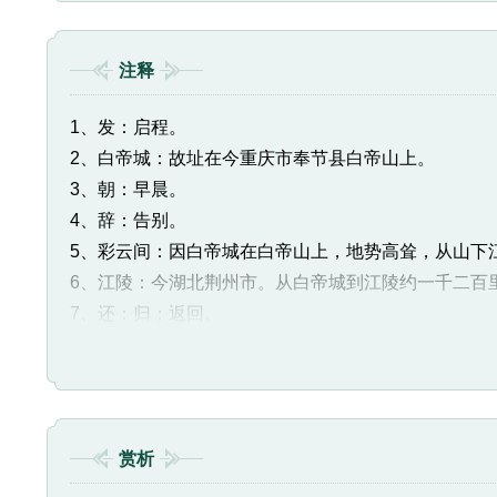
注释
1、发：启程。
2、白帝城：故址在今重庆市奉节县白帝山上。
3、朝：早晨。
4、辞：告别。
5、彩云间：因白帝城在白帝山上，地势高耸，从山下
6、江陵：今湖北荆州市。从白帝城到江陵约一千二百
7、还：归；返回。
8、猿：猿猴。
9、啼：鸣、叫。
10、住：停息。
11、万重山：层层叠叠的山，形容有许多。
赏析