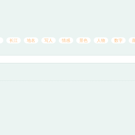
山
长江
地名
写人
情感
景色
人物
数字