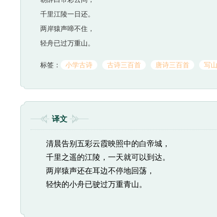
千里江陵一日还。
两岸猿声啼不住，
轻舟已过万重山。
标签：
小学古诗
古诗三百首
唐诗三百首
写
译文
清晨告别五彩云霞映照中的白帝城，
千里之遥的江陵，一天就可以到达。
两岸猿声还在耳边不停地回荡，
轻快的小舟已驶过万重青山。