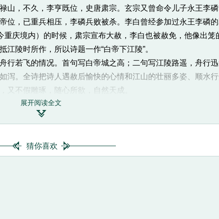
山，不久，李亨既位，史唐肃宗。玄宗又曾命令儿子永王李磷
帝位，已重兵相压，李磷兵败被杀。李白曾经参加过永王李磷的
（今重庆境内）的时候，肃宗宣布大赦，李白也被赦免，他像出笼
抵江陵时所作，所以诗题一作“白帝下江陵”。
行若飞的情况。首句写白帝城之高；二句写江陵路遥，舟行迅
如泻。全诗把诗人遇赦后愉快的心情和江山的壮丽多姿、顺水行
，又不假雕琢，随心所欲，自然天成。
展开阅读全文
高，为全篇描写下水船走得快这一动态蓄势。“彩云间”的“间”字

说形容白帝城之高，水行船速全在落差。如果不写白帝城之高，
于是下面几句中写舟行的迅捷、行期的短暂、耳（猿声）目（万
示出从晦暝转为光明的大好气象，而诗人便在这曙光初灿的时刻，
猜你喜欢
时间之短作悬殊对比。这里，巧妙的地方在于那个“还”字上。“还
隐隐透露出遇赦的喜悦。江陵本非李白的家乡，而“还”字却亲切得
“常有高猿长啸”。诗人说“啼不住”，是因为他乘坐飞快的轻舟