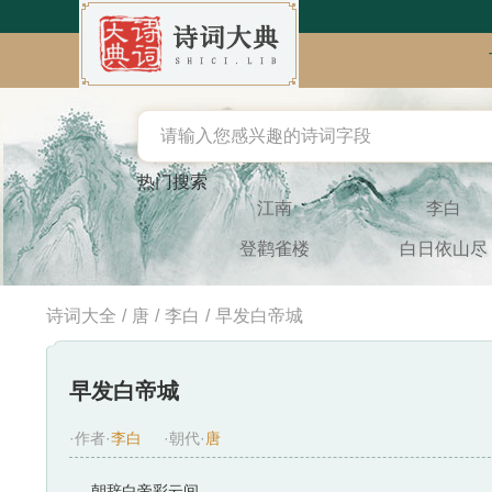
热门搜索
江南
李白
登鹳雀楼
白日依山尽
诗词大全
/
唐
/
李白
/
早发白帝城
早发白帝城
·作者·
李白
·朝代·
唐
朝辞白帝彩云间，