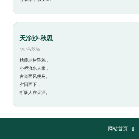
天净沙·秋思
·
·
元
马致远
枯藤老树昏鸦，
小桥流水人家，
古道西风瘦马。
夕阳西下，
断肠人在天涯。

网站首页