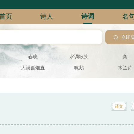
首页
诗人
诗词
名

立即
春晓
水调歌头
奕
大漠孤烟直
咏鹅
木兰诗
译文