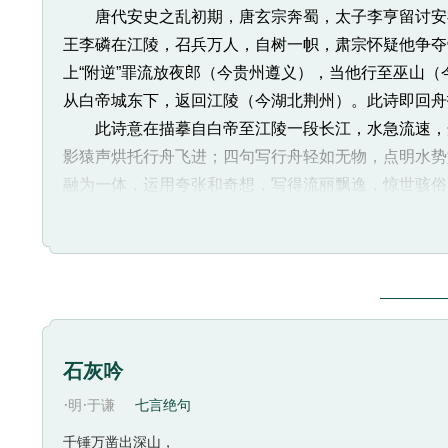
唐代安史之乱初期，唐玄宗奔蜀，太子李亨留讨安禄
王李磷在江陵，召兵万人，自树一帜，肃宗怀疑他争夺
上“附逆”罪流放夜郎（今贵州遵义），当他行至巫山
从白帝城东下，返回江陵（今湖北荆州）。此诗即回舟
此诗意在描摹自白帝至江陵一段长江，水急流速，舟
影猿声烘托行舟飞进；四句写行舟轻如无物，点明水势
融为一体，运用夸张和奇想，写得流丽飘逸，惊世骇俗
“朝辞白帝彩云间”“彩云间”三字，描写白帝城地势之
诗人回望云霞之上的白帝城，以前的种种恍如隔世。一
长江上下游之间斜度差距之大。白帝城地势高入云霄，
迎送，才一一有着落。“彩云间”也是写早晨景色，显
匆匆告别白帝城。
“千里江陵一日还”的“千里”和“一日”，以空间之远与
石灰吟
思。它不仅表现出诗人“一日”而行“千里”的痛快，也
·
·
明
于谦
七言绝句
一个“还”字，暗处传神，值得读者细细玩味。
“两岸猿声啼不住”的境界更为神妙。古时长江三峡，
千锤万凿出深山，