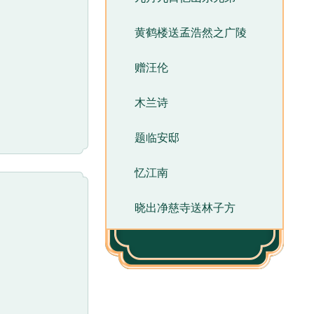
黄鹤楼送孟浩然之广陵
赠汪伦
木兰诗
题临安邸
忆江南
晓出净慈寺送林子方