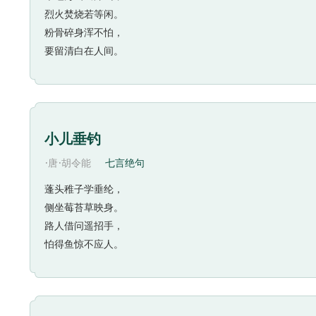
耳听两岸的猿啼声，又看见两旁的山影，猿啼声不止一
烈火焚烧若等闲。
片”，这就是李白在出峡时为猿声山影所感受的情景。
粉骨碎身浑不怕，
赞：“妙在第三句，能使通首精神飞越。”（《札朴》）
要留清白在人间。
“轻舟已过万重山”为了形容船快，诗人除了用猿声山
个“轻”字，却别有一番意蕴。三峡水急滩险，诗人溯
又三暮，不觉鬓成丝”（《上三峡》）。如今顺流而下，
入坦途，诗人历尽艰险、进入康庄旅途的快感，也自然
小儿垂钓
达，又是人生经验的总结，因物兴感，精妙无伦。
·
·
唐
胡令能
七言绝句
这首诗写的是从白帝城到江陵一天之内的行程情况，
郎，抛妻别子，走向长途，忽然遇赦，得以归家，心里
蓬头稚子学垂纶，
侧坐莓苔草映身。
受到他的心情和兴奋的情绪。
路人借问遥招手，
怕得鱼惊不应人。