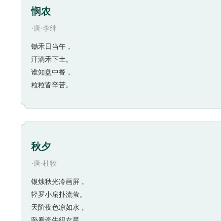
悯农
·
·
唐
李绅
锄禾日当午，
汗滴禾下土。
谁知盘中餐，
粒粒皆辛苦。
秋夕
·
·
唐
杜牧
银烛秋光冷画屏，
轻罗小扇扑流萤。
天阶夜色凉如水，
卧看牵牛织女星。