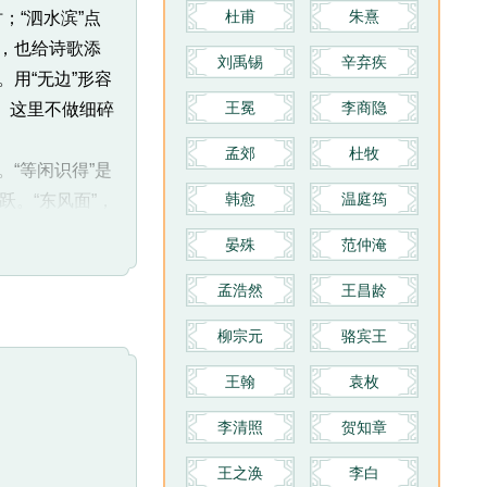
教科书和科举考试的标准。
杜甫
朱熹
；“泗水滨”点
兴，也给诗歌添
刘禹锡
辛弃疾
。用“无边”形容
王冕
李商隐
。这里不做细碎
孟郊
杜牧
“等闲识得”是
韩愈
温庭筠
。“东风面”，
染而成的，人们
晏殊
范仲淹
“东风面”，远
孟浩然
王昌龄
曾北上，当然
柳宗元
骆宾王
因此所谓“寻
王翰
袁枚
孔学的丰富多
痕迹，这是朱
李清照
贺知章
王之涣
李白