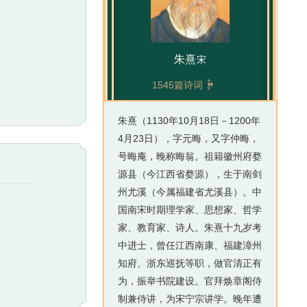
朱熹
宋

1545篇诗词
朱熹（1130年10月18日－1200年
4月23日），字元晦，又字仲晦，
号晦庵，晚称晦翁。祖籍徽州府婺
源县（今江西省婺源），生于南剑
州尤溪（今属福建省尤溪县）。中
国南宋时期理学家、思想家、哲学
家、教育家、诗人。朱熹十九岁考
中进士，曾任江西南康、福建漳州
知府、浙东巡抚等职，做官清正有
为，振举书院建设。官拜焕章阁侍
制兼侍讲，为宋宁宗讲学。晚年遭