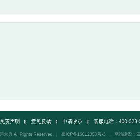



免责声明
意见反馈
申请收录
客服电话：400-028-
词大典 All Rights Reserved. |
蜀ICP备16012350号-3
|
网站建设：