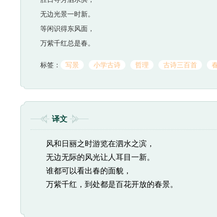
无边光景一时新。
等闲识得东风面，
万紫千红总是春。
标签：
写景
小学古诗
哲理
古诗三百首
译文
风和日丽之时游览在泗水之滨，
无边无际的风光让人耳目一新。
谁都可以看出春的面貌，
万紫千红，到处都是百花开放的春景。