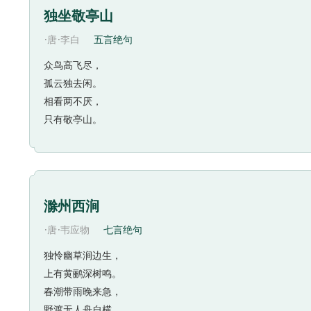
独坐敬亭山
·
·
唐
李白
五言绝句
众鸟高飞尽，
孤云独去闲。
相看两不厌，
只有敬亭山。
滁州西涧
·
·
唐
韦应物
七言绝句
独怜幽草涧边生，
上有黄鹂深树鸣。
春潮带雨晚来急，
野渡无人舟自横。