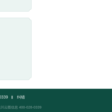

0339
纠错
四川云图信息
400-028-0339