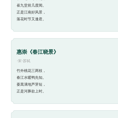
崔九堂前几度闻。
正是江南好风景，
落花时节又逢君。
惠崇《春江晓景》
·
·
宋
苏轼
竹外桃花三两枝，
春江水暖鸭先知。
蒌蒿满地芦芽短，
正是河豚欲上时。