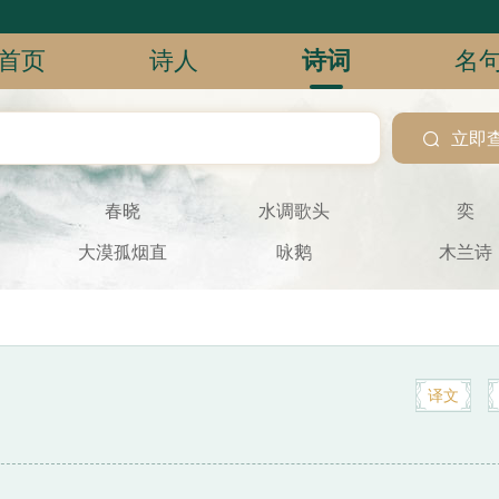
首页
诗人
诗词
名

立即
春晓
水调歌头
奕
大漠孤烟直
咏鹅
木兰诗
译文