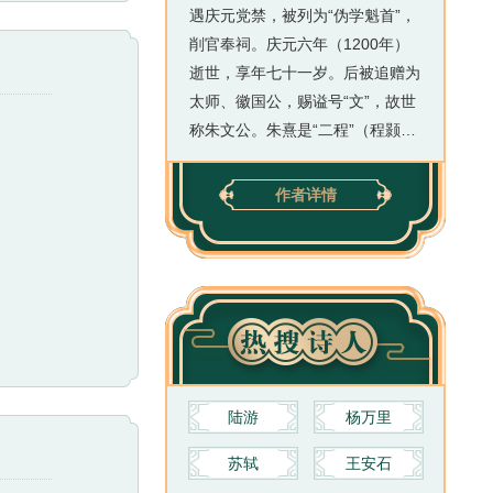
遇庆元党禁，被列为“伪学魁首”，
削官奉祠。庆元六年（1200年）
逝世，享年七十一岁。后被追赠为
太师、徽国公，赐谥号“文”，故世
称朱文公。朱熹是“二程”（程颢、
程颐）的三传弟子李侗的学生，与
二程合称“程朱学派”。他是唯一非
作者详情
孔子亲传弟子而享祀孔庙，位列大
成殿十二哲者。朱熹是理学集大成
者，闽学代表人物，被后世尊称为
朱子。他的理学思想影响很大，成
为元、明、清三朝的官方哲学。朱
熹著述甚多，有《四书章句集注》
《太极图说解》《通书解说》《周
易读本》《楚辞集注》，后人辑有
陆游
杨万里
《朱子大全》《朱子集语象》等。
苏轼
王安石
其中《四书章句集注》成为钦定的