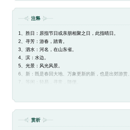
注释
1、胜日：原指节日或亲朋相聚之日，此指晴日。
2、寻芳：游春，踏青。
3、泗水：河名，在山东省。
4、滨：水边。
5、光景：风光风景。
6、新：既是春回大地、万象更新的新，也是出郊游赏
7、等闲：轻易，寻常，随便。
8、东风面：借指春天。东风，春风。
赏析