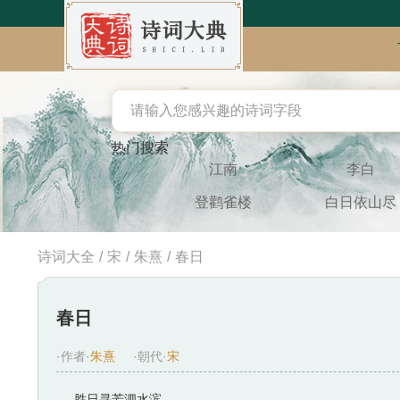
热门搜索
江南
李白
登鹳雀楼
白日依山尽
诗词大全
/
宋
/
朱熹
/
春日
春日
·作者·
朱熹
·朝代·
宋
胜日寻芳泗水滨，