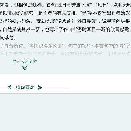
，也很像是这样。首句“胜日寻芳泗水滨”：“胜日”，点明天时
是以“泗水滨”结穴，是作者的有意安排。“寻”字不仅写出作者逸
得的初步印象。“无边光景”逆承首句“胜日寻芳”，说寻芳的结果
地，自然景物焕然一新，也写出了作者郊游时耳目一新的欣喜感觉
间落笔。
所得。“等闲识得东风面”，句中的“识”字承首句中的“寻”字。
本不期望有无边光景的所得，今既有如此新鲜感受，不禁欢欣雀跃
展开阅读全文
。末句“万紫千红总是春”，是说这万紫千红的景象全是由春光点

体解答了为什么能“等闲识得东风面”。而此句的“万紫千红”近承
”收绾，逗落到“春日”上。
的地点是泗水之滨，而此地在宋南渡时早被金人侵占。朱熹未
猜你喜欢
暗指孔门，因为春秋时孔子曾在洙、泗之间弦歌讲学，教授弟子。
就透露了诗人膜求圣道的本意。“东风”暗喻教化，“万紫千红”喻
这其实是一首寓理趣于形象之中的哲理诗。哲理诗而不露说理的