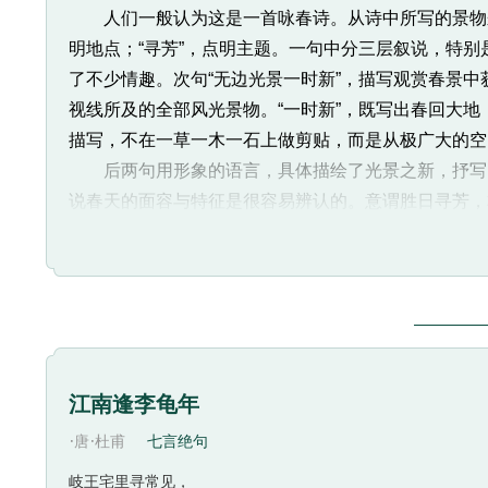
人们一般认为这是一首咏春诗。从诗中所写的景物来看
明地点；“寻芳”，点明主题。一句中分三层叙说，特别
了不少情趣。次句“无边光景一时新”，描写观赏春景中获
视线所及的全部风光景物。“一时新”，既写出春回大
描写，不在一草一木一石上做剪贴，而是从极广大的空
后两句用形象的语言，具体描绘了光景之新，抒写了寻芳
说春天的面容与特征是很容易辨认的。意谓胜日寻芳，
把春气、春景形象化了，拟人化了，把“识”字落到实处
从这万紫千红中认识了春天，感受到了春天的美。这就具
承“无边光景”，对偶修辞，意象色彩强烈。诗以“总是春
从字面上看，这首诗好像是写游春观感，但细究寻芳
不可能在泗水之滨游春吟赏。其实诗中的的“泗水”是
芳”即是指求圣人之道。“无边光景”所示空间极其广大，
江南逢李龟年
彩。诗人将圣人之道比作催发生机、点燃万物的春风。
·
·
唐
杜甫
七言绝句
熹的高明之处。
岐王宅里寻常见，