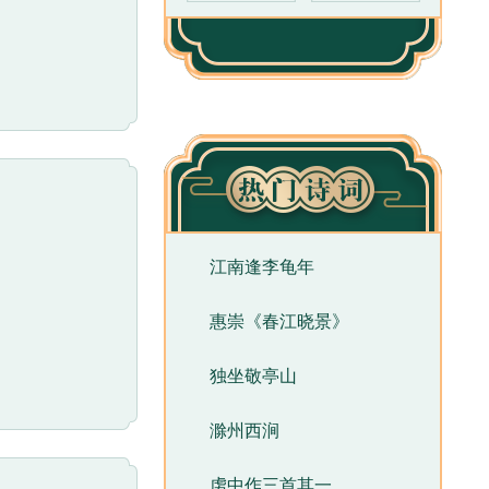
江南逢李龟年
惠崇《春江晓景》
独坐敬亭山
滁州西涧
虏中作三首其一