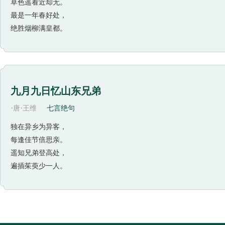
草色遥看近却无。
最是一年春好处，
绝胜烟柳满皇都。
九月九日忆山东兄弟
·
·
唐
王维
七言绝句
独在异乡为异客，
每逢佳节倍思亲。
遥知兄弟登高处，
遍插茱萸少一人。