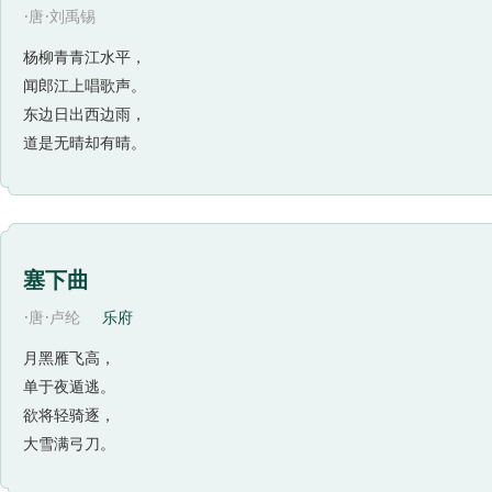
·
·
唐
刘禹锡
杨柳青青江水平，
闻郎江上唱歌声。
东边日出西边雨，
道是无晴却有晴。
塞下曲
·
·
唐
卢纶
乐府
月黑雁飞高，
单于夜遁逃。
欲将轻骑逐，
大雪满弓刀。