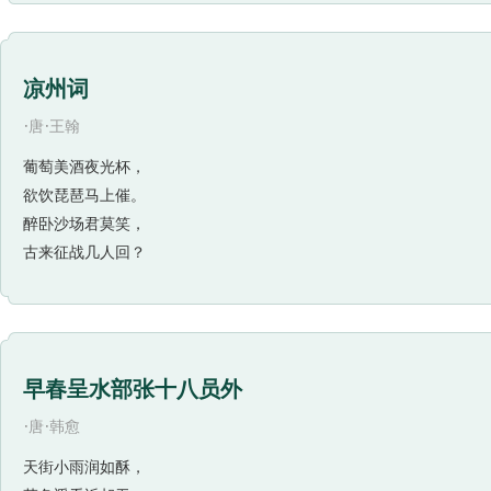
凉州词
·
·
唐
王翰
葡萄美酒夜光杯，
欲饮琵琶马上催。
醉卧沙场君莫笑，
古来征战几人回？
早春呈水部张十八员外
·
·
唐
韩愈
天街小雨润如酥，