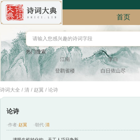
首页
热门搜索
江南
李白
登鹳雀楼
白日依山尽
诗词大全
/
清
/
赵翼
/
论诗
论诗
·作者·
赵翼
·朝代·
清
满眼生机转化钧，天工人巧日争新。