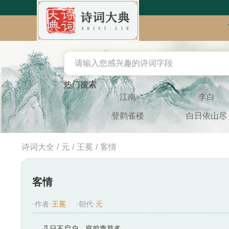
热门搜索
江南
李白
登鹳雀楼
白日依山尽
诗词大全
/
元
/
王冕
/
客情
客情
·作者·
王冕
·朝代·
元
几日不启户，庭前青草多。