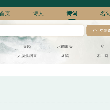
首页
诗人
诗词
名

立即
春晓
水调歌头
奕
大漠孤烟直
咏鹅
木兰诗