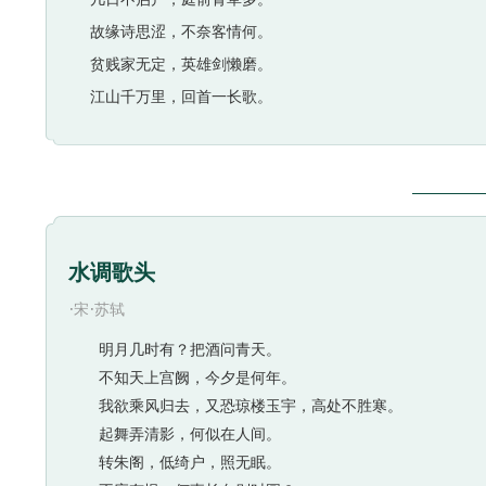
故缘诗思涩，不奈客情何。
贫贱家无定，英雄剑懒磨。
江山千万里，回首一长歌。
水调歌头
·
·
宋
苏轼
明月几时有？把酒问青天。
不知天上宫阙，今夕是何年。
我欲乘风归去，又恐琼楼玉宇，高处不胜寒。
起舞弄清影，何似在人间。
转朱阁，低绮户，照无眠。