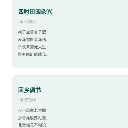
四时田园杂兴
·
·
宋
范成大
梅子金黄杏子肥，
麦花雪白菜花稀。
日长篱落无人过，
惟有蜻蜓蛱蝶飞。
回乡偶书
·
·
唐
贺知章
少小离家老大回，
乡音无改鬓毛衰。
儿童相见不相识，