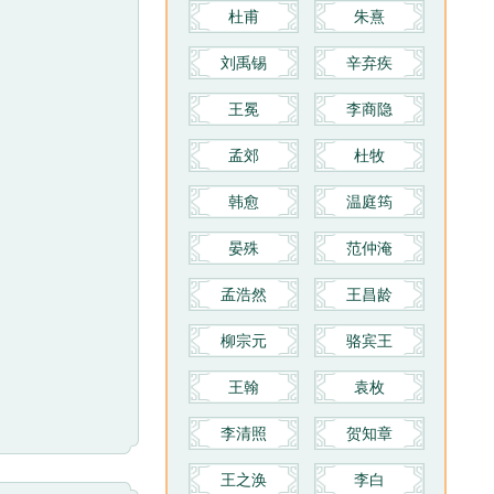
杜甫
朱熹
刘禹锡
辛弃疾
王冕
李商隐
孟郊
杜牧
韩愈
温庭筠
晏殊
范仲淹
孟浩然
王昌龄
柳宗元
骆宾王
王翰
袁枚
李清照
贺知章
王之涣
李白