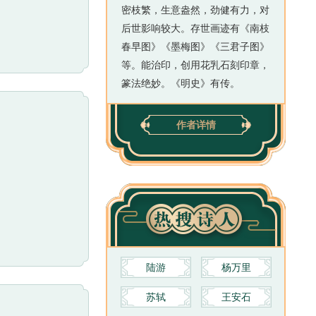
密枝繁，生意盎然，劲健有力，对
后世影响较大。存世画迹有《南枝
春早图》《墨梅图》《三君子图》
等。能治印，创用花乳石刻印章，
篆法绝妙。《明史》有传。
作者详情
陆游
杨万里
苏轼
王安石