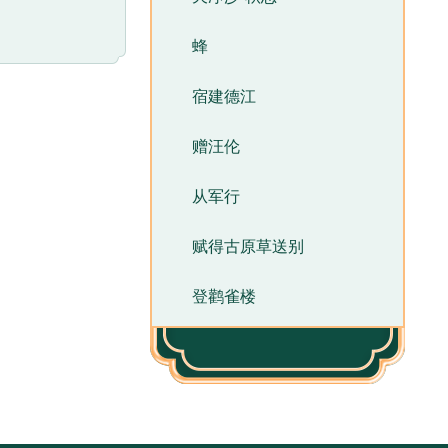
蜂
宿建德江
赠汪伦
从军行
赋得古原草送别
登鹳雀楼