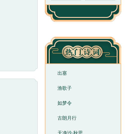
出塞
渔歌子
如梦令
古朗月行
天净沙·秋思