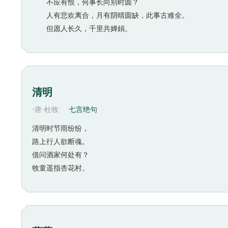
不应有恨，何事长向别时圆？
人有悲欢离合，月有阴晴圆缺，此事古难全。
但愿人长久，千里共婵娟。
清明
·
·
唐
杜牧
七言绝句
清明时节雨纷纷，
路上行人欲断魂。
借问酒家何处有？
牧童遥指杏花村。