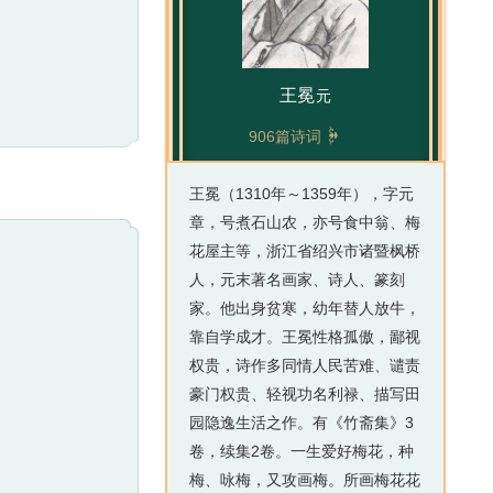
王冕
元

906篇诗词
王冕（1310年～1359年），字元
章，号煮石山农，亦号食中翁、梅
花屋主等，浙江省绍兴市诸暨枫桥
人，元末著名画家、诗人、篆刻
家。他出身贫寒，幼年替人放牛，
靠自学成才。王冕性格孤傲，鄙视
权贵，诗作多同情人民苦难、谴责
豪门权贵、轻视功名利禄、描写田
园隐逸生活之作。有《竹斋集》3
卷，续集2卷。一生爱好梅花，种
梅、咏梅，又攻画梅。所画梅花花