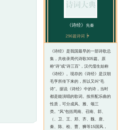
《诗经》
先秦

296篇诗词
《诗经》是我国最早的一部诗歌总
集，共收录周代诗歌305篇。原
称“诗”或“诗三百”，汉代儒生始称
《诗经》。现存的《诗经》是汉朝
毛亨所传下来的，所以又叫“毛
诗”。据说《诗经》中的诗，当时
都是能演唱的歌词。按所配乐曲的
性质，可分成风、雅、颂三
类。“风”包括周南、召南、邶、
（、卫、王、郑、齐、魏、唐、
秦、陈、桧、曹、狮等15国风，