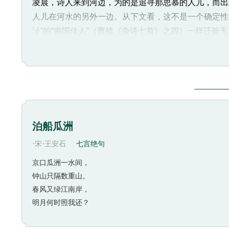
凌晨，诗人来到河边，为的是追寻那思慕的人儿，而出
18、涘（sì）：水边。
人儿在河水的另外一边。从下文看，这不是一个确定性
19、右：弯曲。
沚”的“南国佳人”（曹植《杂诗七首》之四）一样迁
20、沚（zhǐ）：水中的小块陆地。
展开。把“溯洄”、“溯游”理解成逆流而上和顺流而下
《长恨歌》中，杨贵妃消殒马嵬坡后，玄宗孤灯独守，寒
但终究在“虚无缥缈”的海外仙山上找到了已成仙的杨
河水中央，周围流淌着波光，依旧无法接近。《周南·汉
（悦）之必求之，然惟可见而不可求，则慕说益至。”（
诗中“宛”字表明伊人的身影是隐约缥缈的，或许根本
泊船瓜洲
以下两章只是对首章文字略加改动而成，这种仅对文
·
·
宋
王安石
七言绝句
是在韵脚上——首章“苍、霜、方、长、央”属阳部韵，
——如此而形成各章内部韵律协和而各章之间韵律参差
京口瓜洲一水间，
义的往复推进。如“白露为霜”“白露未唏”“白露未已
钟山只隔数重山。
——表明了时间的延续。
春风又绿江南岸，
此诗诗意的空幻虚泛给阐释带来了麻烦，但也因而扩
明月何时照我还？
诗中的物象，不只是被诗人拿来单纯地歌咏，其中更蕴