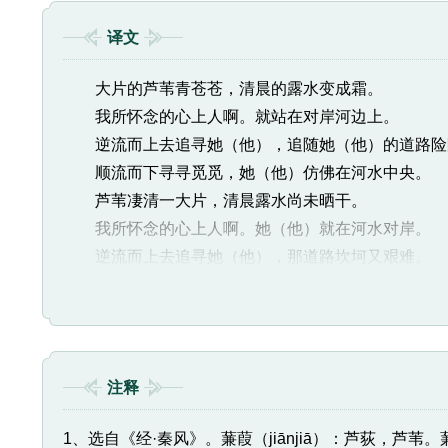
译文
大片的芦苇青苍苍，清晨的露水变成霜。
我所怀念的心上人啊。就站在对岸河边上。
逆流而上去追寻她（他），追随她（他）的道路险
顺流而下寻寻觅觅，她（他）仿佛在河水中央。
芦苇凄清一大片，清晨露水尚未晒干。
我所怀念的心上人啊。她（他）就在河水对岸。
逆流而上去追寻她（他），那道路坎坷又艰难。
顺流而下寻寻觅觅，她（他）仿佛在水中小洲。
河畔芦苇繁茂连绵，清晨露滴尚未被蒸发完毕。
我所怀念的心上人啊。她（他）就在河岸一边。
逆流而上去追寻她（他），那道路弯曲又艰险。
注释
顺流而下寻寻觅觅，她（他）仿佛在水中的沙滩。
1、选自《经·秦风》。蒹葭（jiānjiā）：芦荻，芦