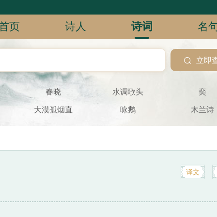
首页
诗人
诗词
名

立即
春晓
水调歌头
奕
大漠孤烟直
咏鹅
木兰诗
译文