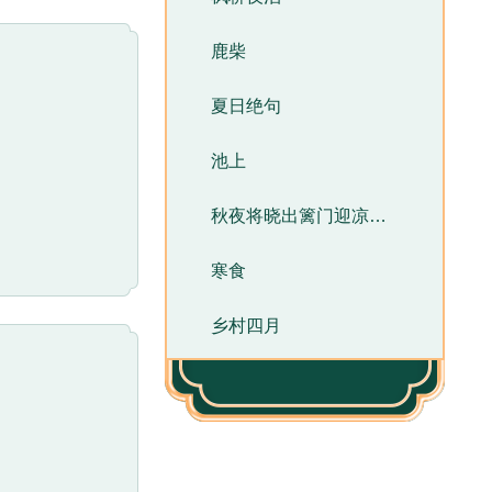
约可见却依然遥不
诗人也许是同样
鹿柴
惩罚——忍受
夏日绝句
渴低头喝水
让人痛苦、惋
池上
秋夜将晓出篱门迎凉有感
寒食
乡村四月