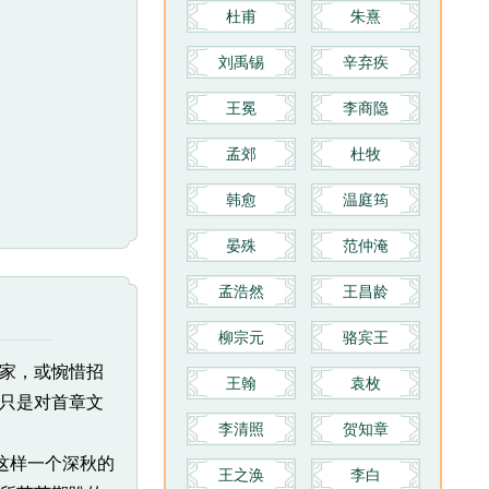
至天象、地貌、动物、植物等各个
杜甫
朱熹
方面都有所反映。可以说，《诗
刘禹锡
辛弃疾
经》是周代社会的一面镜子。而
《诗经》的语言是研究公元前11
王冕
李商隐
世纪到公元前6世纪汉语概貌的最
重要的资料。
孟郊
杜牧
韩愈
温庭筠
晏殊
范仲淹
孟浩然
王昌龄
柳宗元
骆宾王
家，或惋惜招
王翰
袁枚
只是对首章文
李清照
贺知章
这样一个深秋的
王之涣
李白