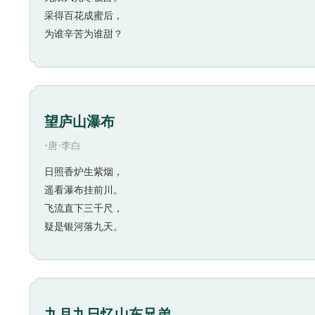
采得百花成蜜后，
为谁辛苦为谁甜？
望庐山瀑布
·
·
唐
李白
日照香炉生紫烟，
遥看瀑布挂前川。
飞流直下三千尺，
疑是银河落九天。
九月九日忆山东兄弟