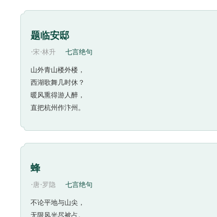
详。“溯洄”“溯游”“道阻且长”“宛在水中央”也不过
可及。《西厢记》中莺莺在普救寺中因母亲的拘系而不
的感觉。
题临安邸
诗人的追寻似乎就要成功了，但终究还是水月镜花。
·
·
宋
林升
七言绝句
永远的焦渴和饥饿之苦。他站在大湖中，湖水深及他的
时，湖水便退去；当他腹饥伸手摘果时，树枝便荡开，
山外青山楼外楼，
西湖歌舞几时休？
惜，最让人难以接受的失败是距离成功仅一步之遥的失
暖风熏得游人醉，
直把杭州作汴州。
蜂
·
·
唐
罗隐
七言绝句
不论平地与山尖，
无限风光尽被占。