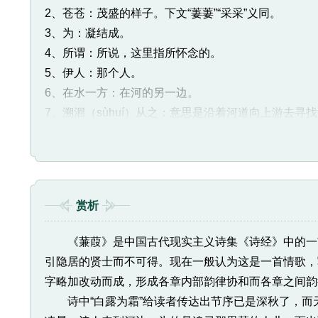
2、苍苍：茂盛的样子。下文“萋萋”“采采”义同。
3、为：凝结成。
4、所谓：所说，这里指所怀念的。
5、伊人：那个人。
6、在水一方：在河的另一边。
7、溯洄（sùhuí）从之：意思是沿着河道向上游去寻
8、阻：险阻，难走。
9、溯游：顺流而涉。游，通“流”，指直流。
10、宛：仿佛。
11、萋萋：茂盛的样子，文中指芦苇长的茂盛。人教版为
赏析
12、晞（xī）：晒干。
13、湄（méi）：水和草交接之处，指岸边。
《蒹葭》是中国古代现实主义诗集《诗经》中的一首
14、跻（jī）：升高，这里形容道路又陡又高。
引隐居的贤士而不可得。现在一般认为这是一首情歌，
15、坻（chí）：水中的小洲或高地。
字略加改动而成，形成各章内部韵律协和而各章之间韵
16、采采：茂盛的样子。
诗中“白露为霜”给读者传达出节序已是深秋了，而
17、已：止，这里的意思是“干“，变干。