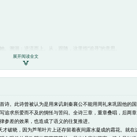
找她。溯洄：逆流而上。从，跟随，这里指“追寻”的意思。
展开阅读全文

“萋萋”，苏教版为“凄凄”。
诗。此诗曾被认为是用来讥刺秦襄公不能用周礼来巩固他的国
写追求所爱而不及的惆怅与苦闷。全诗三章，重章叠唱，后两章
律参差的效果，也造成了语义的往复推进。
天才破晓，因为芦苇叶片上还存留着夜间露水凝成的霜花。就在