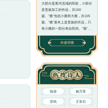
大部分是黄河流域的民歌，小部分
是贵族加工的作品，共160
篇。“雅”包括小雅和大雅，共105
篇。“雅”基本上是贵族的作品，只
有小雅的一部分来自民间。“颂”包
括周颂、鲁颂和商颂，共40篇。
颂是宫廷用于祭祀的歌词。一般来
作者详情
说，来自民间的歌谣，生动活泼，
而宫廷贵族的诗作，相形见绌，诗
味不多。《诗经》是中国韵文的源
头，是中国诗史的光辉起点。它形
式多样:史诗、讽刺诗、叙事诗、
恋歌、战歌、颂歌、节令歌以及劳
动歌谣样样都有。它内容丰富，对
周代社会生活的各个方面，如劳动
陆游
杨万里
与爱情、战争与徭役、压迫与反
苏轼
王安石
抗、风俗与婚姻、祭祖与宴会，甚