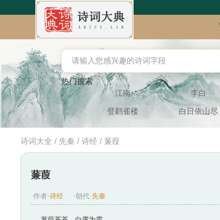
热门搜索
江南
李白
登鹳雀楼
白日依山尽
诗词大全
/
先秦
/
诗经
/
蒹葭
蒹葭
·作者·
诗经
·朝代·
先秦
蒹葭苍苍，白露为霜。