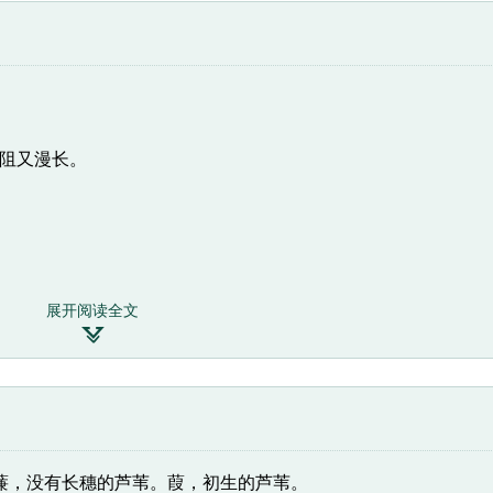
阻又漫长。
展开阅读全文

苇。蒹，没有长穗的芦苇。葭，初生的芦苇。