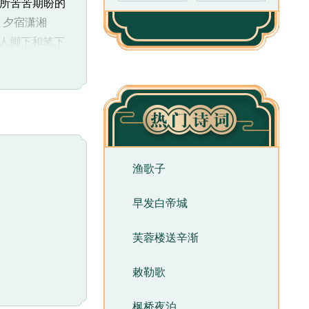
所苦苦期盼的
，夕宿潇湘
诗人脚下和笔下
解。在白居易
茫茫皆不见”，
后，伊人仿佛在
说：“夫说
着渴慕的程度。
渔歌子
，这种改动都
浊”属之部韵
早发白帝城
动也造成了语
光照射下蒸发
芙蓉楼送辛渐
敕勒歌
，就感到这首
编》已申说甚
枫桥夜泊