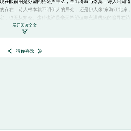
现在眼前的是弥望的茫茫芦苇丛，呈出冷寂与落寞，诗人只知道
的存在，诗人根本就不明伊人的居处，还是伊人像“东游江北岸
徙无定，也无从知晓。这种也许是毫无希望但却充满诱惑的追寻在
展开阅读全文
或者沿着弯曲的水道和沿着直流的水道，都不会影响到对诗意的理

衾难眠，通过道士鸿都客“上穷碧落下黄泉”的寻找，仍是“两处
贵妃，相约重逢于七夕。而《蒹葭》中，诗人一番艰劳的上下追寻
广》中诗人也因为汉水太宽无法横渡而不能求得“游女”，陈启源
猜你喜欢
《毛诗稽古编·附录》）“可见而不可求”，可望而不可即，加深
上就是诗人痴迷心境下生出的幻觉。
字略加改动的重章叠唱是《诗经》中常用的手法。具体到此诗
次章“凄、唏、湄、跻、坻”属脂微合韵，三章“采、已、涘、右、
的效果，给人的感觉是：变化之中又包涵了稳定。同时，这种改
”——夜间的露水凝成霜花，霜花因气温升高而融为露水，露水在阳
展了其内涵的包容空间。读者触及隐藏在描写对象后面的东西
育着某些象征的意味。“在水一方”为企慕的象征，钱钟书《管锥