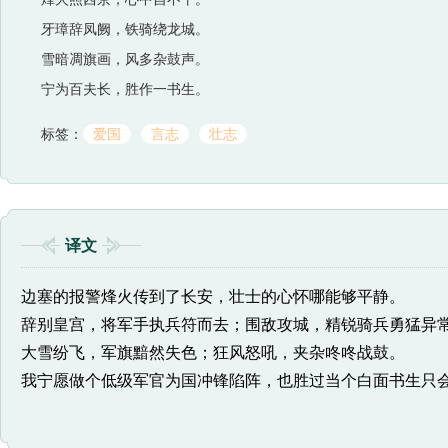
牙璋辞凤阙，铁骑绕龙城。
雪暗凋旗画，风多杂鼓声。
宁为百夫长，胜作一书生。
标签：
爱国
言志
壮志
译文
边塞的报警烽火传到了长安，壮士的心怀哪能够平静。
辞别皇宫，将军手执兵符而去；围敌攻城，精锐骑兵勇猛异
大雪纷飞，军旗黯然失色；狂风怒吼，夹杂咚咚战鼓。
我宁愿做个低级军官为国冲锋陷阵，也胜过当个白面书生只