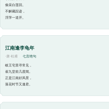
往无前的气势，有力地突现出书生强烈的爱国激情和唐军将
偷采白莲回。
公元679—681年（唐高宗调露、永隆年间），吐蕃、
不解藏踪迹，
为是作者看到朝廷重武轻文，只有武官得宠，心中有所不平
浮萍一道开。
江南逢李龟年
·
·
唐
杜甫
七言绝句
岐王宅里寻常见，
崔九堂前几度闻。
正是江南好风景，
落花时节又逢君。