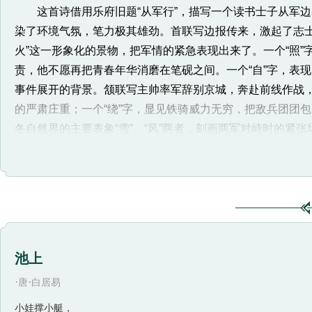
这首诗借用乐府旧题“从军行”，描写一个读书士子从军边
染了环境气氛，笔力极其雄劲。首联写边报传来，激起了志士
火”这一形象化的景物，把军情的紧急表现出来了。一个“照”
责，他不愿再把青春年华消磨在笔砚之间。一个“自”字，表
事件展开的背景。颔联写主帅率军辞别京城，奔赴前线作战，
的严肃庄重；一个“绕”字，显见铁骑威力无穷，把敌兵团团
冬自然界的主要表象“雪”、“风”两者，刻画两军对峙时的
着进军的战鼓声。两句诗，有声有色，各臻其妙。诗人别具机
精神和在战鼓声激励下奋勇杀敌的悲壮激烈场面。尾联“宁为
李泽厚说，“当时从高门到寒士，从上层到市井，在初唐东征
国立功的荣誉感和英雄主义弥漫在社会氛围中。”杨炯这两句
他诗里也有所反映。这首短诗，写出书生投笔从戎，出塞参
术功力。首先诗人抓住整个过程中最有代表性的片断，作了
池上
的，一路上行军的情况怎样，诗人一概略去不写。其次，诗
·
·
唐
白居易
展前进。如第三句刚写了辞京，第四句就已经包围了敌人，
之间又给人留下了丰富的想象余地。同时，这种跳跃式的结
小娃撑小艇，