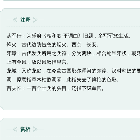
注释
从军行：为乐府《相和歌·平调曲》旧题，多写军旅生活。
烽火：古代边防告急的烟火。西京：长安。
牙璋：古代发兵所用之兵符，分为两块，相合处呈牙状，朝
上有金凤，故以凤阙指皇宫。
龙城：又称龙庭，在今蒙古国鄂尔浑河的东岸。汉时匈奴的
凋：原意指草木枯败凋零，此指失去了鲜艳的色彩。
百夫长：一百个士兵的头目，泛指下级军官。
赏析