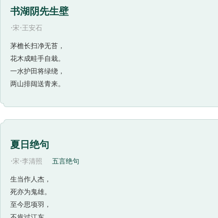
书湖阴先生壁
·
·
宋
王安石
茅檐长扫净无苔，
花木成畦手自栽。
一水护田将绿绕，
两山排闼送青来。
夏日绝句
·
·
宋
李清照
五言绝句
生当作人杰，
死亦为鬼雄。
至今思项羽，
不肯过江东。