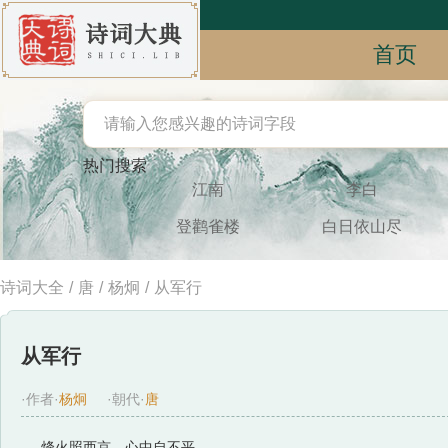
首页
热门搜索
江南
李白
登鹳雀楼
白日依山尽
诗词大全
/
唐
/
杨炯
/
从军行
从军行
·作者·
杨炯
·朝代·
唐
烽火照西京，心中自不平。