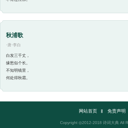
秋浦歌
·
·
唐
李白
白发三千丈，
缘愁似个长。
不知明镜里，
何处得秋霜。

网站首页
免责声明
Copyright ◎2012-2018 诗词大典 All R