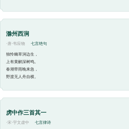
滁州西涧
·
·
唐
韦应物
七言绝句
独怜幽草涧边生，
上有黄鹂深树鸣。
春潮带雨晚来急，
野渡无人舟自横。
虏中作三首其一
·
·
宋
宇文虚中
七言律诗