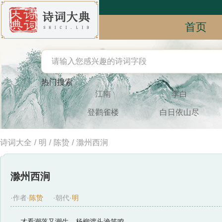
首页
热门搜索
江南
李白
登鹳雀楼
白日依山尽
诗词大全
/
明
/
陈贽
/
滁州西涧
滁州西涧
·作者·
陈贽
·朝代·
明
才看潮落又潮生，杨柳渡头渔笛鸣。