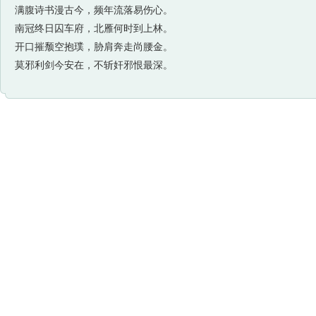
满腹诗书漫古今，频年流落易伤心。
南冠终日囚车府，北雁何时到上林。
开口摧颓空抱璞，胁肩奔走尚腰金。
莫邪利剑今安在，不斩奸邪恨最深。