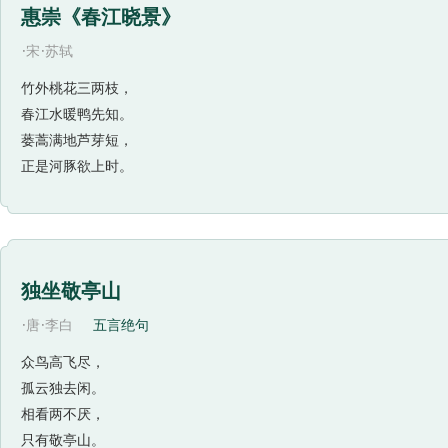
惠崇《春江晓景》
·
·
宋
苏轼
竹外桃花三两枝，
春江水暖鸭先知。
蒌蒿满地芦芽短，
正是河豚欲上时。
独坐敬亭山
·
·
唐
李白
五言绝句
众鸟高飞尽，
孤云独去闲。
相看两不厌，
只有敬亭山。