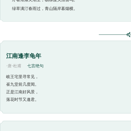
绿草满汀春雨过，青山隔岸暮烟横。
江南逢李龟年
·
·
唐
杜甫
七言绝句
岐王宅里寻常见，
崔九堂前几度闻。
正是江南好风景，
落花时节又逢君。