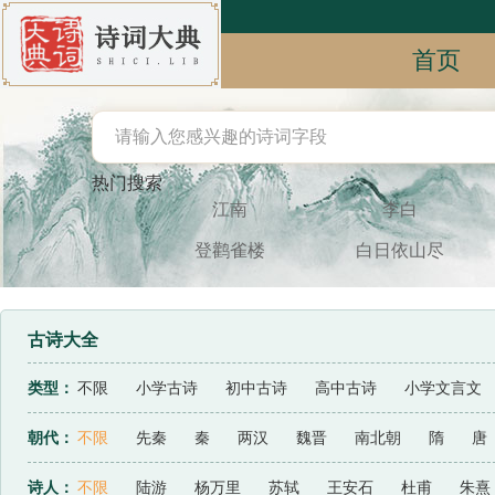
首页
热门搜索
江南
李白
登鹳雀楼
白日依山尽
古诗大全
类型：
不限
小学古诗
初中古诗
高中古诗
小学文言文
宋词三百首
古诗十九首
节气
闺思
追忆
忧愁
朝代：
不限
先秦
秦
两汉
魏晋
南北朝
隋
唐
史论
传记
驳论
劝谏
小说
公文
历史
诗人：
不限
陆游
杨万里
苏轼
王安石
杜甫
朱熹