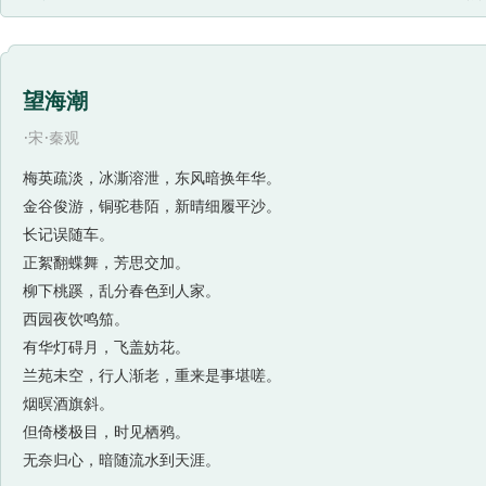
神话
苦难
对话
温庭筠
晏殊
范仲淹
孟浩然
王昌龄
柳宗元
白居易
王维
卢纶
李绅
弘历
屈大均
查慎
望海潮
·
·
宋
秦观
梅英疏淡，冰澌溶泄，东风暗换年华。
金谷俊游，铜驼巷陌，新晴细履平沙。
长记误随车。
正絮翻蝶舞，芳思交加。
柳下桃蹊，乱分春色到人家。
西园夜饮鸣笳。
有华灯碍月，飞盖妨花。
兰苑未空，行人渐老，重来是事堪嗟。
烟暝酒旗斜。
但倚楼极目，时见栖鸦。
无奈归心，暗随流水到天涯。