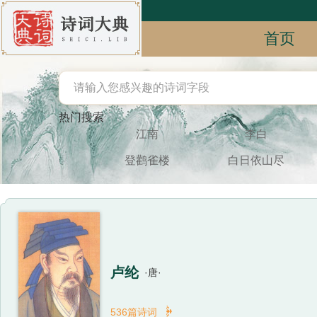
首页
热门搜索
江南
李白
登鹳雀楼
白日依山尽
卢纶
·唐·

536篇诗词