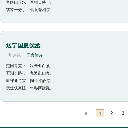
客路山连水，军州日映尘。
凄凉一分手，俱恨老相亲。
送宁国夏侯丞
·
·
唐
卢纶
五言律诗
楚国青芜上，秋云似白波。
五湖长路少，九派乱山多。
谢守通诗宴，陶公许醉过。
怃然饯离阻，年鬓两蹉跎。
2
3
1