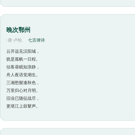
晚次鄂州
·
·
唐
卢纶
七言律诗
云开远见汉阳城，
犹是孤帆一日程。
估客昼眠知浪静，
舟人夜语觉潮生。
三湘愁鬓逢秋色，
万里归心对月明。
旧业已随征战尽，
更堪江上鼓鼙声。