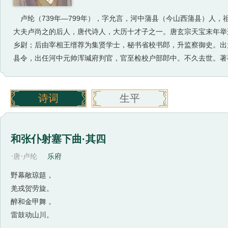
卢纶（739年—799年），字允言，河中蒲县（今山西蒲县）人
大夫卢尚之的后人，唐代诗人，大历十才子之一。唐玄宗天宝末年举
乡尉；后由宰相王缙荐为集贤学士，秘书省校书郎，升监察御史。出
县令，出任河中元帅浑瑊府判官，官至检校户部郎中。不久去世。著
诗词
生平
和张仆射塞下曲·其四
·
·
唐
卢纶
乐府
野幕敞琼筵，
羌戎贺劳旋。
醉和金甲舞，
雷鼓动山川。