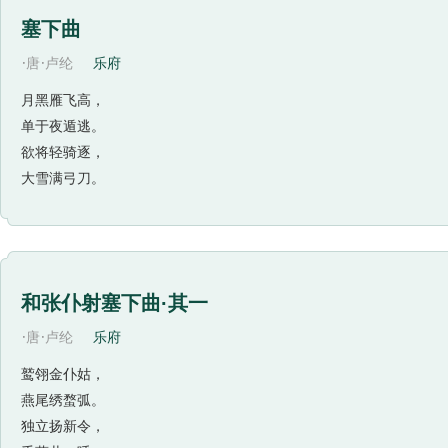
塞下曲
·
·
唐
卢纶
乐府
月黑雁飞高，
单于夜遁逃。
欲将轻骑逐，
大雪满弓刀。
和张仆射塞下曲·其一
·
·
唐
卢纶
乐府
鹫翎金仆姑，
燕尾绣蝥弧。
独立扬新令，