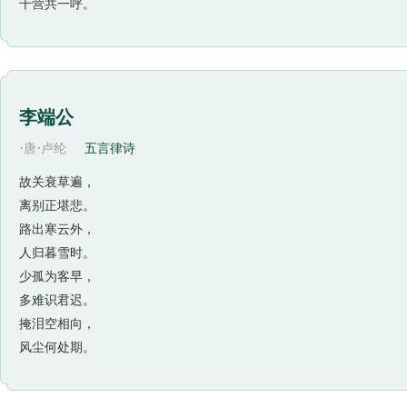
千营共一呼。
李端公
·
·
唐
卢纶
五言律诗
故关衰草遍，
离别正堪悲。
路出寒云外，
人归暮雪时。
少孤为客早，
多难识君迟。
掩泪空相向，
风尘何处期。