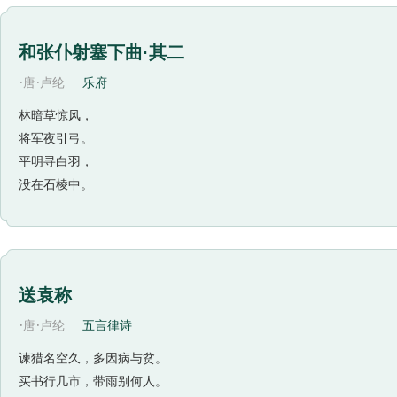
和张仆射塞下曲·其二
·
·
唐
卢纶
乐府
林暗草惊风，
将军夜引弓。
平明寻白羽，
没在石棱中。
送袁称
·
·
唐
卢纶
五言律诗
谏猎名空久，多因病与贫。
买书行几市，带雨别何人。