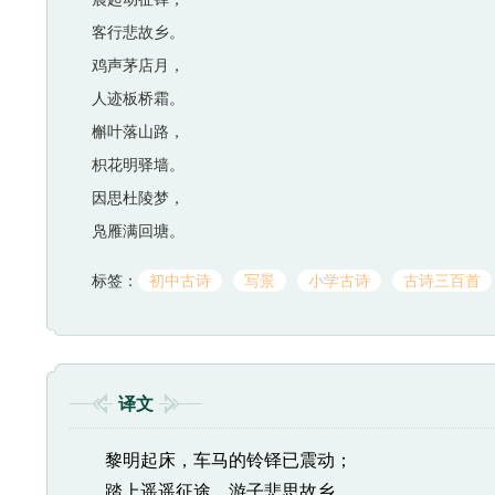
客行悲故乡。
鸡声茅店月，
人迹板桥霜。
槲叶落山路，
枳花明驿墙。
因思杜陵梦，
凫雁满回塘。
标签：
初中古诗
写景
小学古诗
古诗三百首
译文
黎明起床，车马的铃铎已震动；
踏上遥遥征途，游子悲思故乡。