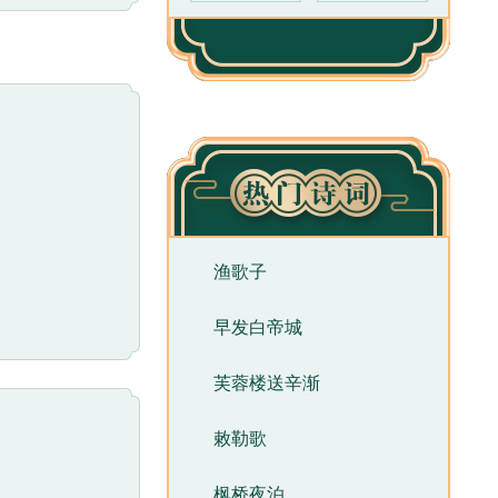
的是代表典型景
然在诗句
了名词的具体
似。
景物。而茅店又
起身赶路等许多
算得上“早
渔歌子
在目，确实称得
早发白帝城
天虽干枯，却存
墙旁边的白色
芙蓉楼送辛渐
雁自得其乐；而
敕勒歌
照应，互相补
之景与“早行”之
枫桥夜泊