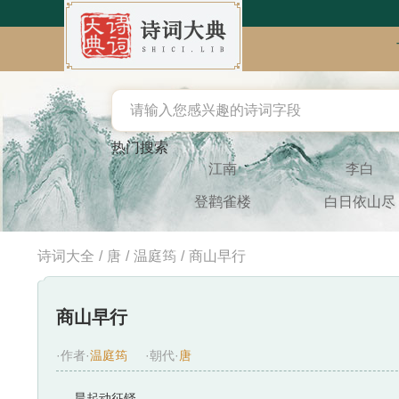
热门搜索
江南
李白
登鹳雀楼
白日依山尽
诗词大全
/
唐
/
温庭筠
/
商山早行
商山早行
·作者·
温庭筠
·朝代·
唐
晨起动征铎，