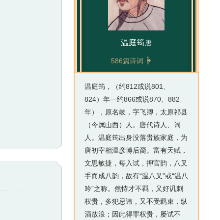
温庭筠
唐

586篇诗词
温庭筠，（约812或说801、
824）年—约866或说870、882
年），原名岐，字飞卿，太原祁县
（今属山西）人。唐代诗人、词
人。温庭筠出身没落贵族家庭，为
唐初宰相温彦博后裔。富有天赋，
文思敏捷，每入试，押官韵，八叉
手而成八韵，故有“温八叉”或“温八
吟”之称。然恃才不羁，又好讥刺
权贵，多犯忌讳，又不受羁束，纵
酒放浪；因此得罪权贵，屡试不