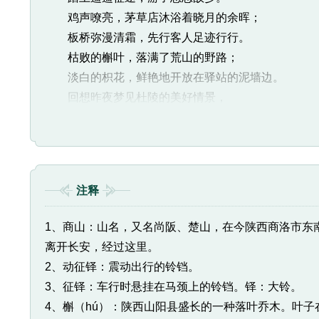
鸡声嘹亮，茅草店沐浴着晓月的余晖；
板桥弥漫清霜，先行客人足迹行行。
枯败的槲叶，落满了荒山的野路；
淡白的枳花，鲜艳地开放在驿站的泥墙边。
回想昨夜梦见杜陵的美好情景，
一群群鸭雁，正嬉戏在岸边的湖塘里。
注释
1、商山：山名，又名尚阪、楚山，在今陕西商洛市东南
离开长安，经过这里。
2、动征铎：震动出行的铃铛。
3、征铎：车行时悬挂在马颈上的铃铛。铎：大铃。
4、槲（hú）：陕西山阳县盛长的一种落叶乔木。叶