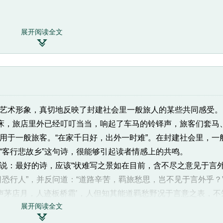
展开阅读全文
木。春天开白花，果实似橘而略小，酸不可吃，可用作中药。

的人或来往官员暂住、换马的处所。这句意思是说：枳花鲜艳地开
。
古为杜伯国，秦置杜县，汉宣帝筑陵于东原上，因名杜陵，这里
术形象，真切地反映了封建社会里一般旅人的某些共同感受。
飞，秋往南飞。
床，旅店里外已经叮叮当当，响起了车马的铃铎声，旅客们套马
用于一般旅客。“在家千日好，出外一时难”。在封建社会里，一
“客行悲故乡”这句诗，很能够引起读者情感上的共鸣。
：最好的诗，应该“状难写之景如在目前，含不尽之意见于言外
恐行人”，并反问道：“道路辛苦，羁旅愁思，岂不见于言外乎？
鸡声茅店月，人迹板桥霜’，人但知其能道羁愁野况于言意之表，不
展开阅读全文
具足，始为难得。若强排硬叠，不论其字面之清浊，音韵之谐舛

好诗的必备条件。李东阳把这两点作为“不用一二闲字，止提掇紧关