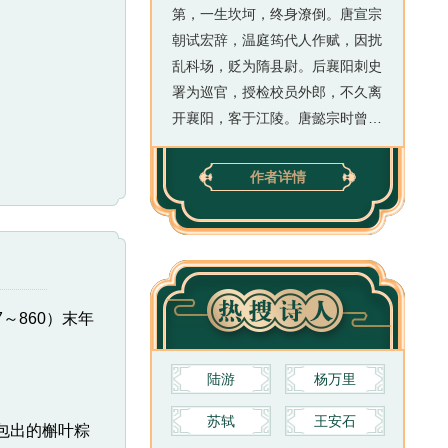
第，一生坎坷，终身潦倒。唐宣宗
朝试宏辞，温庭筠代人作赋，因扰
乱科场，贬为隋县尉。后襄阳刺史
署为巡官，授检校员外郎，不久离
开襄阳，客于江陵。唐懿宗时曾任
方城尉，官终国子助教。温庭筠精
通音律，诗词兼工。诗与李商隐齐
作者详情
名，时称“温李”。其诗辞藻华丽，
秾艳精致，内容多写闺情。其词更
是刻意求精，注重文采和声情，成
就在晚唐诸人之上，为“花间派”首
要词人，被尊为“花间派”之鼻祖，
～860）末年
对词的发展影响很大。在词史上，
与韦庄齐名，并称“温韦”。文笔与
李商隐、段成式齐名，三人都排行
陆游
杨万里
十六，故合称“三十六体”。其诗今
苏轼
王安石
包出的槲叶粽
存三百多首，有清顾嗣立重为校注