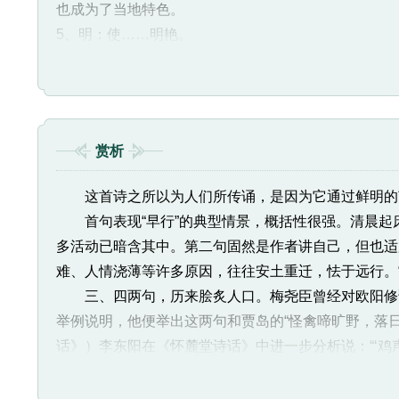
也成为了当地特色。
5、明：使……明艳。
6、枳（zhǐ）：也叫“臭橘”，一种落叶灌木或小乔
7、驿（yì）墙：驿站的墙壁。驿：古时候递送公文
8、茅店：乡村小客舍，同“茅舍”。用茅草盖成的旅舍
9、板桥：木板架设的桥。
赏析
10、杜陵：地名，在长安城南（今陕西西安东南），
时从长安赴襄阳投友，途经商山。
这首诗之所以为人们所传诵，是因为它通过鲜明的艺
11、凫（fú）雁：凫，野鸭；雁，一种候鸟，春往北
首句表现“早行”的典型情景，概括性很强。清晨起
12、回塘：岸边曲折的池塘。
多活动已暗含其中。第二句固然是作者讲自己，但也适
难、人情浇薄等许多原因，往往安土重迁，怯于远行。
三、四两句，历来脍炙人口。梅尧臣曾经对欧阳修说
举例说明，他便举出这两句和贾岛的“怪禽啼旷野，落日
话》）李东阳在《怀麓堂诗话》中进一步分析说：“‘
一二闲字，止提掇出紧关物色字样，而音韵铿锵，意象
景用事，岂可哉！”“音韵铿锵”，“意象具足”，是一切