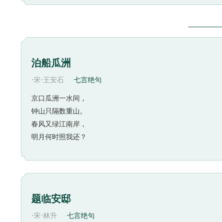
属条件提出，很可以说明这两句诗的艺术特色。所谓“闲
物的名词的选择和组合。这两句诗可分解为代表十种景
里，“鸡声”、“茅店”、“人迹”、“板桥”都结合为“定
感。例如“鸡声”一词，“鸡”和“声”结合在一起，完全可
泊船瓜洲
古时旅客为了安全，一般都是“未晚先投宿，鸡鸣早
·
·
宋
王安石
七言绝句
是山区有特征性的景物。“鸡声茅店月”，把旅人住在
内容，都有声有色地表现出来了。
京口瓜洲一水间，
同样，对于早行者来说，板桥、霜和霜上的人迹也都
钟山只隔数重山。
行”了；然而已经是“人迹板桥霜”，这真是“莫道君行
春风又绿江南岸，
上“意象具足”的佳句。
明月何时照我还？
“槲叶落山路，枳花照驿墙”两句，写的是刚上路的
留枝上；直到第二年早春树枝将发嫩芽的时候，才纷纷
枳花，就比较显眼，所以用了个“照”字。可以看出，诗
旅途早行的景色，使诗人想起了昨夜在梦中出现的故
题临安邸
自己，却离家日远，在茅店里歇脚，在山路上奔波。“杜
·
·
宋
林升
七言绝句
充；而梦中的故乡景色与旅途上的景色又形成鲜明的对照。