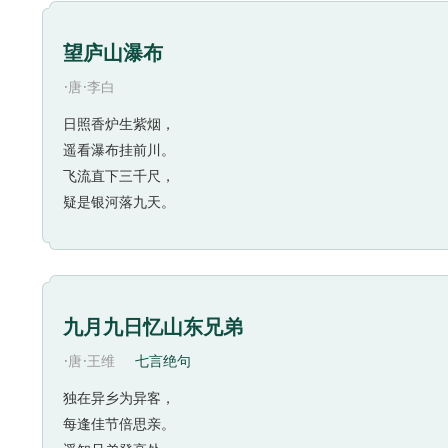
望庐山瀑布
·
·
唐
李白
日照香炉生紫烟，
遥看瀑布挂前川。
飞流直下三千尺，
疑是银河落九天。
九月九日忆山东兄弟
·
·
唐
王维
七言绝句
独在异乡为异客，
每逢佳节倍思亲。