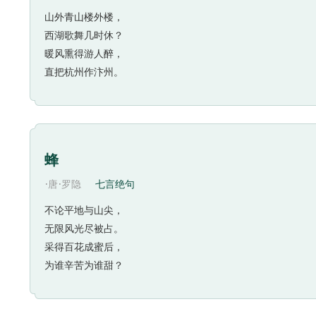
情，都得到了完美的表现。
山外青山楼外楼，
西湖歌舞几时休？
暖风熏得游人醉，
直把杭州作汴州。
蜂
·
·
唐
罗隐
七言绝句
不论平地与山尖，
无限风光尽被占。
采得百花成蜜后，
为谁辛苦为谁甜？