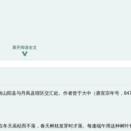
展开阅读全文

山阳县与丹凤县辖区交汇处。作者曾于大中（唐宣宗年号，847
子在冬天虽枯而不落，春天树枝发芽时才落。每逢端午用这种树叶