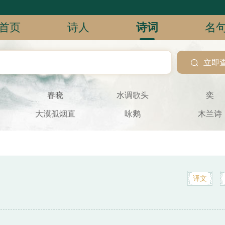
首页
诗人
诗词
名

立即
春晓
水调歌头
奕
大漠孤烟直
咏鹅
木兰诗
译文