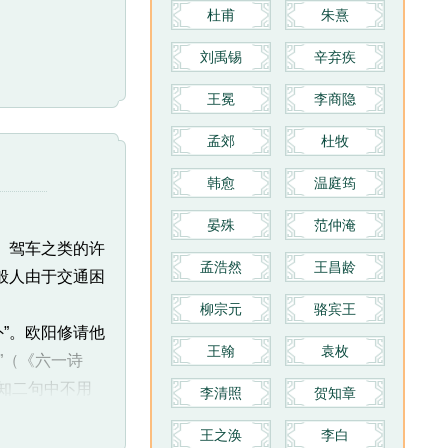
的《温飞卿集笺注》。其词今存七
杜甫
朱熹
十余首，收录于《花间集》《金荃
刘禹锡
辛弃疾
词》等书中。
放在驿站墙边。
王冕
李商隐
孟郊
杜牧
指长安。作者此
韩愈
温庭筠
晏殊
范仲淹
、驾车之类的许
孟浩然
王昌龄
般人由于交通困
柳宗元
骆宾王
”。欧阳修请他
王翰
袁枚
”（《六一诗
知二句中不用
李清照
贺知章
，而云我能写
王之涣
李白
物色字样”的从