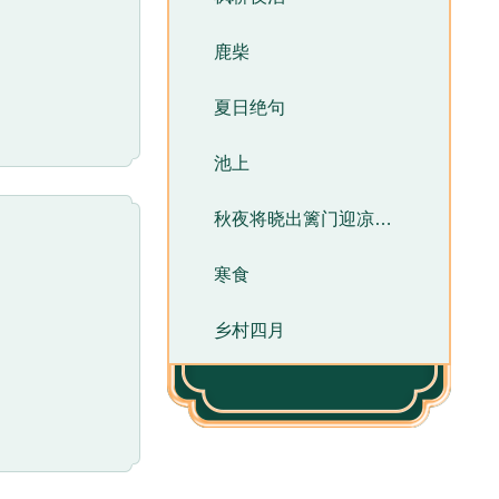
鹿柴
夏日绝句
池上
秋夜将晓出篱门迎凉有感
寒食
乡村四月