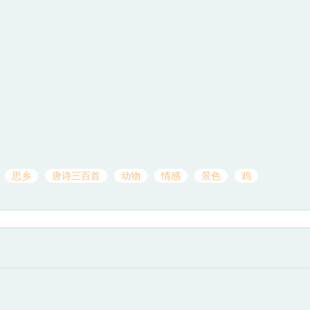
思乡
唐诗三百首
动物
情感
景色
鸡