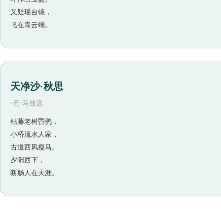
又疑瑶台镜，
飞在青云端。
天净沙·秋思
·
·
元
马致远
枯藤老树昏鸦，
小桥流水人家，
古道西风瘦马。
夕阳西下，
断肠人在天涯。