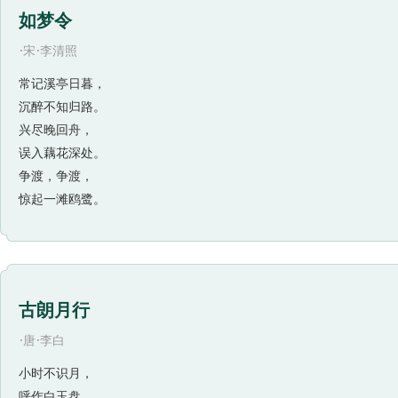
如梦令
·
·
宋
李清照
常记溪亭日暮，
沉醉不知归路。
兴尽晚回舟，
误入藕花深处。
争渡，争渡，
惊起一滩鸥鹭。
古朗月行
·
·
唐
李白
小时不识月，
呼作白玉盘。