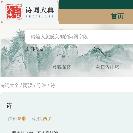
首页
热门搜索
江南
李白
登鹳雀楼
白日依山尽
诗词大全
/
两汉
/
陈琳
/
诗
诗
·作者·
陈琳
·朝代·
两汉
春天润九野，卉木涣油油。