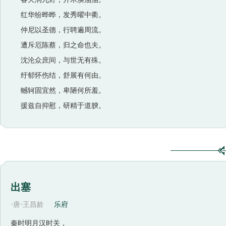
红华纷晔晔，发秀曜中衢。
仲尼以圣德，行聘遍周流。
遭斥厄陈蔡，归之命也夫。
沈沦众庶间，与世无有殊。
纡郁怀伤结，舒展有何由。
轗轲固宜然，卑陋何所羞。
援兹自抑慰，研精于道腴。
出塞
·
·
唐
王昌龄
乐府
秦时明月汉时关，