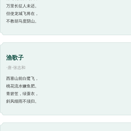
万里长征人未还。
但使龙城飞将在，
不教胡马度阴山。
渔歌子
·
·
唐
张志和
西塞山前白鹭飞，
桃花流水鳜鱼肥。
青箬笠，绿蓑衣，
斜风细雨不须归。